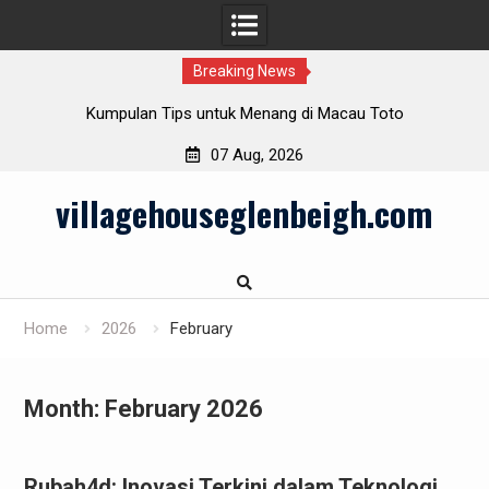
Breaking News
g di Macau Toto
Makna di Balik Keluaran Macau: Mengung
Keberuntungan
07 Aug, 2026
Skip
villagehouseglenbeigh.com
to
content
Home
2026
February
Month:
February 2026
Rubah4d: Inovasi Terkini dalam Teknologi