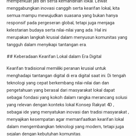
memperkuat jati diri serta kemandirian lokal. Lewat
menggabungkan inovasi canggih serta kearifan lokal, kita
semua mampu mewujudkan suasana yang bukan hanya
responsif pada pergeseran global, tetapi juga menjaga
kelestarian budaya serta nilai-nilai yang ada. Hal ini
merupakan langkah krusial dalam menyusun komunitas yang
tangguh dalam menyikapi tantangan era.
## Keberadaan Kearifan Lokal dalam Era Digital
Kearifan tradisional memiliki peranan krusial untuk
menghadapi tantangan digital di era digital saat ini. Di tengah
teknologi yang cepat berkembang nilai-nilai dan dan
pengetahuan yang berasal dari masyarakat lokal dapat
sebagai fondasi yang kokoh dalam rangka merancang solusi
yang relevan dengan konteks lokal Konsep Rakyat 4D ,
sebagai ide yang menyatukan inovasi dan tradisi masyarakat ,
menyajikan kesempatan agar memanfaatkan kearifan lokal
dalam mengembangkan teknologi yang modern, tetapi juga
sejalan dengan kebutuhan komunitas.