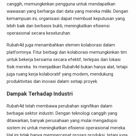
canggih, memungkinkan pengguna untuk mendapatkan
wawasan yang berharga dari data yang mereka miliki. Dengan
kemampuan ini, organisasi dapat membuat keputusan yang
lebih baik dan berbasis bukti, meningkatkan efisiensi
operasional secara keseluruhan.
Rubah4d juga menambahkan elemen kolaborasi dalam
platformnya. Fitur berbagi dan kolaborasi memungkinkan tim
untuk bekerja bersama secara efektif, terlepas dari lokasi
fisik mereka. Ini menjadikan Rubah4d bukan hanya alat, tetapi
juga ruang kerja kolaboratif yang modern, mendukung
produktivitas dan inovasi dalam setiap proyek.
Dampak Terhadap Industri
Rubah4d telah membawa perubahan signifikan dalam
berbagai sektor industri. Dengan teknologi canggih yang
ditawarkan, banyak perusahaan yang mulai mengadopsi
sistem ini untuk meningkatkan efisiensi operasional mereka.
Hal ini tidak hanya mempercepat proses produksi, tetapi juga