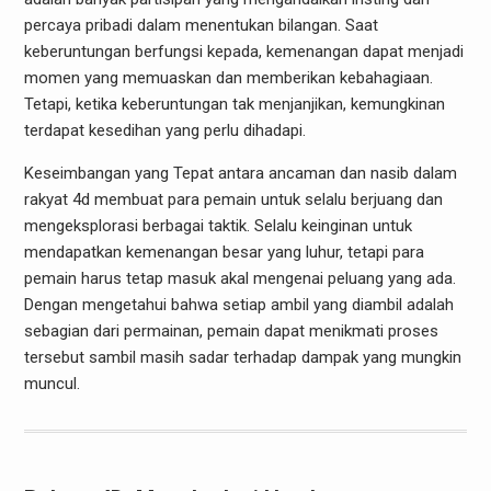
percaya pribadi dalam menentukan bilangan. Saat
keberuntungan berfungsi kepada, kemenangan dapat menjadi
momen yang memuaskan dan memberikan kebahagiaan.
Tetapi, ketika keberuntungan tak menjanjikan, kemungkinan
terdapat kesedihan yang perlu dihadapi.
Keseimbangan yang Tepat antara ancaman dan nasib dalam
rakyat 4d membuat para pemain untuk selalu berjuang dan
mengeksplorasi berbagai taktik. Selalu keinginan untuk
mendapatkan kemenangan besar yang luhur, tetapi para
pemain harus tetap masuk akal mengenai peluang yang ada.
Dengan mengetahui bahwa setiap ambil yang diambil adalah
sebagian dari permainan, pemain dapat menikmati proses
tersebut sambil masih sadar terhadap dampak yang mungkin
muncul.