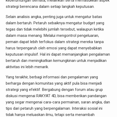
keberuntungan semata, melainkan serta memasukkan aspek
strategi berencana dalam setiap langkah keputusan.
Selain analisis angka, penting juga untuk mengatur batas
dalam bertaruh. Petaruh sebaiknya mengatur budget yang
tegas dan tidak melebihi jumlah tersebut, walaupun ketika
dalam masa menang. Melalui mengontrol pengeluaran,
pemain dapat lebih terfokus dalam strategi mereka tanpa
harus terpengaruh oleh emosi yang dapat menyebabkan
keputusan impulsif. Hal ini dapat memanjangkan pengalaman
bertaruh dan meningkatkan kemungkinan untuk menjadikan
aktivitas ini lebih menarik.
Yang terakhir, berbagi informasi dan pengalaman yang
berharga dengan komunitas yang aktif pula bisa menjadi
strategi yang efektif. Bergabung dengan forum atau grup
diskusi mengenai RAKYAT 4D, bisa memberikan pandangan
yang segar mengenai cara-cara permainan, saran angka, dan
tips dari petaruh yang berpengalaman. Interaksi sosial ini
tidak hanya meluaskan ilmu, tetapi serta menambah