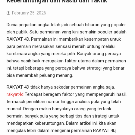
Keberuntungan dan Nasib dan Taktik
February 25, 2026
Dunia perjudian angka telah jadi sebuah hiburan yang populer
oleh publik. Satu permainan yang kini semakin populer adalah
RAKYAT 4D. Permainan ini memberikan kesempatan untuk
para pemain merasakan sensasi meraih untung melalui
kombinasi angka yang mereka pilih. Banyak orang percaya
bahwa nasib baik merupakan faktor utama dalam permainan
ini, tetapi beberapa yang percaya bahwa strategi yang benar
bisa menambah peluang menang.
RAKYAT 4D tidak hanya sekedar permainan angka saja.
rakyat4d
Terdapat beragam faktor yang mempengaruhi hasil,
termasuk pemilihan nomor hingga analisis pola yang telah
muncul. Dengan makin banyaknya orang yang tertarik
bermain, banyak pula yang berbagi tips dan strategi untuk
mendapatkan keberuntungan. Dalam artikel ini, kita akan
mengulas lebih dalam mengenai permainan RAKYAT 4D,