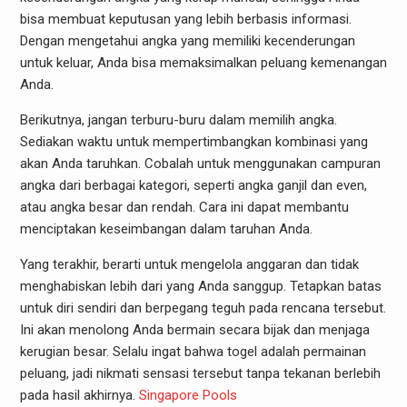
bisa membuat keputusan yang lebih berbasis informasi.
Dengan mengetahui angka yang memiliki kecenderungan
untuk keluar, Anda bisa memaksimalkan peluang kemenangan
Anda.
Berikutnya, jangan terburu-buru dalam memilih angka.
Sediakan waktu untuk mempertimbangkan kombinasi yang
akan Anda taruhkan. Cobalah untuk menggunakan campuran
angka dari berbagai kategori, seperti angka ganjil dan even,
atau angka besar dan rendah. Cara ini dapat membantu
menciptakan keseimbangan dalam taruhan Anda.
Yang terakhir, berarti untuk mengelola anggaran dan tidak
menghabiskan lebih dari yang Anda sanggup. Tetapkan batas
untuk diri sendiri dan berpegang teguh pada rencana tersebut.
Ini akan menolong Anda bermain secara bijak dan menjaga
kerugian besar. Selalu ingat bahwa togel adalah permainan
peluang, jadi nikmati sensasi tersebut tanpa tekanan berlebih
pada hasil akhirnya.
Singapore Pools