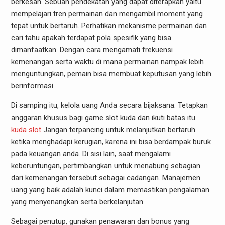
berkesan. Sebuah pendekatan yang dapat diterapkan yaitu
mempelajari tren permainan dan mengambil moment yang
tepat untuk bertaruh. Perhatikan mekanisme permainan dan
cari tahu apakah terdapat pola spesifik yang bisa
dimanfaatkan. Dengan cara mengamati frekuensi
kemenangan serta waktu di mana permainan nampak lebih
menguntungkan, pemain bisa membuat keputusan yang lebih
berinformasi.
Di samping itu, kelola uang Anda secara bijaksana. Tetapkan
anggaran khusus bagi game slot kuda dan ikuti batas itu.
kuda slot
Jangan terpancing untuk melanjutkan bertaruh
ketika menghadapi kerugian, karena ini bisa berdampak buruk
pada keuangan anda. Di sisi lain, saat mengalami
keberuntungan, pertimbangkan untuk menabung sebagian
dari kemenangan tersebut sebagai cadangan. Manajemen
uang yang baik adalah kunci dalam memastikan pengalaman
yang menyenangkan serta berkelanjutan.
Sebagai penutup, gunakan penawaran dan bonus yang