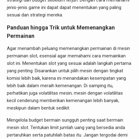
strategi dan budget sebelum terjun. Dengan cara memahami
jenis-jenis game ini dapat dapat menentukan yang paling
sesuai dan strategi mereka.
Panduan hingga Trik untuk Memenangkan
Permainan
Agar menambah peluang memenangkan permainan di mesin
permainan slot, esensial agar memahami cara memainkan
slot ini. Menentukan slot yang sesuai adalah langkah pertama
yang penting. Disarankan untuk pilih mesin dengan tingkat
komisi lebih baik, karena ini menandakan kesempatan yang
lebih baik dalam meraih kemenangan. Di samping itu,
perhatikan juga volatilitas mesin; mesin dengan volatilitas
kecil cenderung memberikan kemenangan lebih banyak,
meskipun dalam bentuk sedikit.
Mengelola budget bermain sungguh penting saat bermain
mesin slot. Tentukan limit jumlah uang yang bersedia anda
pertaruhkan serta patuhilah batas itu. Jangan tergodai demi