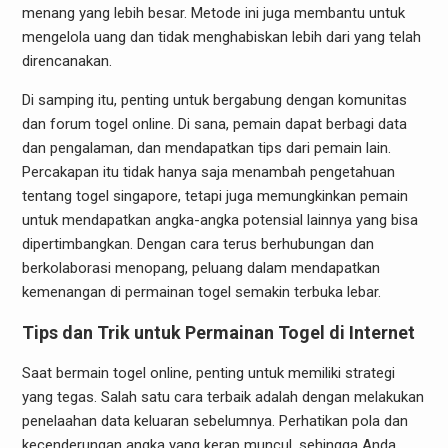
menang yang lebih besar. Metode ini juga membantu untuk
mengelola uang dan tidak menghabiskan lebih dari yang telah
direncanakan.
Di samping itu, penting untuk bergabung dengan komunitas
dan forum togel online. Di sana, pemain dapat berbagi data
dan pengalaman, dan mendapatkan tips dari pemain lain.
Percakapan itu tidak hanya saja menambah pengetahuan
tentang togel singapore, tetapi juga memungkinkan pemain
untuk mendapatkan angka-angka potensial lainnya yang bisa
dipertimbangkan. Dengan cara terus berhubungan dan
berkolaborasi menopang, peluang dalam mendapatkan
kemenangan di permainan togel semakin terbuka lebar.
Tips dan Trik untuk Permainan Togel di Internet
Saat bermain togel online, penting untuk memiliki strategi
yang tegas. Salah satu cara terbaik adalah dengan melakukan
penelaahan data keluaran sebelumnya. Perhatikan pola dan
kecenderungan angka yang kerap muncul, sehingga Anda