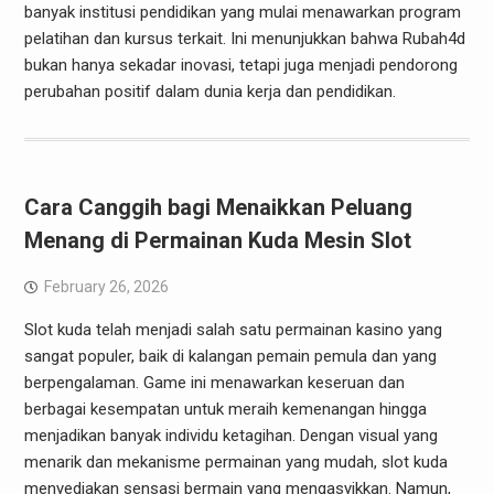
banyak institusi pendidikan yang mulai menawarkan program
pelatihan dan kursus terkait. Ini menunjukkan bahwa Rubah4d
bukan hanya sekadar inovasi, tetapi juga menjadi pendorong
perubahan positif dalam dunia kerja dan pendidikan.
Cara Canggih bagi Menaikkan Peluang
Menang di Permainan Kuda Mesin Slot
February 26, 2026
Slot kuda telah menjadi salah satu permainan kasino yang
sangat populer, baik di kalangan pemain pemula dan yang
berpengalaman. Game ini menawarkan keseruan dan
berbagai kesempatan untuk meraih kemenangan hingga
menjadikan banyak individu ketagihan. Dengan visual yang
menarik dan mekanisme permainan yang mudah, slot kuda
menyediakan sensasi bermain yang mengasyikkan. Namun,