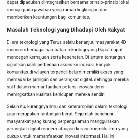
dapat dipadukan diintegrasikan bersama prinsip-prinsip lokal
menuju pada jawaban yang ramah lingkungan dan
memberikan keuntungan bagi komunitas.
Masalah Teknologi yang Dihadapi Oleh Rakyat
Di era teknologi yang Terus selalu berlanjut, masyarakat 4D
menemui berbagai hambatan teknologi yang Dapat dapat
mencegah kemajuan serta kesehatan. Di antara tantangan
signifikan ialah perbedaan akses ke inovasi. Banyak
komunitas di wilayah terpencil belum memiliki akses yang
memadai ke jaringan dan perangkat digital, sehingga mereka
sulit dalam memanfaatkan potensi inovasi demi
meningkatkan kualitas kehidupan mereka sendiri.
Selain itu, kurangnya ilmu dan keterampilan dalam teknologi
juga merupakan tantangan berat. Sejumlah penghuni
masyarakat yang kurang berpengalaman menggunakan
perangkat digital modern ataupun kurang memiliki ilmu yang
cukup untuk memanfaatkan inovasi informasi. Hal ini