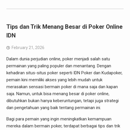
Tips dan Trik Menang Besar di Poker Online
IDN
February 21, 2026
Dalam dunia perjudian online, poker menjadi salah satu
permainan yang paling populer dan menantang. Dengan
kehadiran situs-situs poker seperti IDN Poker dan Kudapoker,
pemain kini memiliki akses yang lebih mudah untuk
merasakan sensasi bermain poker di mana saja dan kapan
saja. Namun, untuk bisa menang besar di poker online,
dibutuhkan bukan hanya keberuntungan, tetapi juga strategi
dan pengetahuan yang baik tentang permainan ini.
Bagi para pemain yang ingin meningkatkan kemampuan
mereka dalam bermain poker, terdapat berbagai tips dan trik