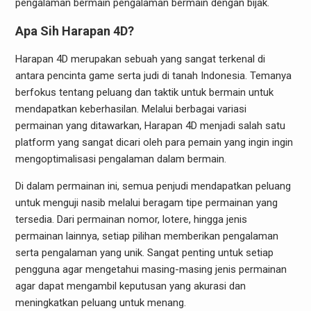
pengalaman bermain pengalaman bermain dengan bijak.
Apa Sih Harapan 4D?
Harapan 4D merupakan sebuah yang sangat terkenal di
antara pencinta game serta judi di tanah Indonesia. Temanya
berfokus tentang peluang dan taktik untuk bermain untuk
mendapatkan keberhasilan. Melalui berbagai variasi
permainan yang ditawarkan, Harapan 4D menjadi salah satu
platform yang sangat dicari oleh para pemain yang ingin ingin
mengoptimalisasi pengalaman dalam bermain.
Di dalam permainan ini, semua penjudi mendapatkan peluang
untuk menguji nasib melalui beragam tipe permainan yang
tersedia. Dari permainan nomor, lotere, hingga jenis
permainan lainnya, setiap pilihan memberikan pengalaman
serta pengalaman yang unik. Sangat penting untuk setiap
pengguna agar mengetahui masing-masing jenis permainan
agar dapat mengambil keputusan yang akurasi dan
meningkatkan peluang untuk menang.