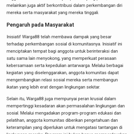
melainkan juga aktif berkontribusi dalam perkembangan diri
mereka serta masyarakat yang mereka tinggali.
Pengaruh pada Masyarakat
Inisiatif Warga88 telah membawa dampak yang besar
terhadap perkembangan sosial di komunitasnya. Inisiatif ini
menciptakan tempat bagi anggota untuk berinteraksi dan
satu sama lain menyokong, yang memperkuat perasaan
kebersamaan serta kepedulian antarwarga. Melalui berbagai
kegiatan yang diselenggarakan, anggota komunitas dapat
mengembangkan relasi sosial mereka serta membangun
ikatan yang lebih erat dengan lingkungan sekitar.
Selain itu, Warga88 juga mempunyai peran krusial dalam
mempertinggi kesadaran akan permasalahan lingkungan dan
sosial. Melalui mengadakan program-program edukasi dan
pelatihan, anggota komunitas diberikan pengetahuan dan
keterampilan yang diperlukan untuk mengatasi tantangan di