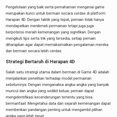
Pengelolaan yang baik serta pemahaman mengenai game
merupakan kunci untuk bermain secara cerdas di platform
Harapan 4D. Dengan taktik yang tepat, pemain tidak hanya
mendapatkan menikmati permainan tetapi juga juga
berpotensi meraih kemenangan yang signifikan. Dengan
mengikuti tips serta trik yang tersedia, setiap pemain
diharapkan agar dapat memaksimalkan pengalaman mereka
dan bermain secara lebih cerdas.
Strategi Bertaruh di Harapan 4D
Salah satu strategi utama dalam bermain di Game 4D adalah
menjalankan penelitian terhadap model permainan
sebelumnya. Dengan menganalisa angka-angka yang banyak
muncul dan angka yang sedikit keluar, pemain dapat
mengidentifikasi kecenderungan tertentu yang bisa
bermanfaat. Mengetahui data dan sejarah kemenangan dapat
memberikan pandangan penting untuk mengambil pilihan
angka yang lebih tepat.