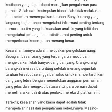
kesilapan yang dapat dapat merugikan pengalaman para
pemain. Salah satu kesimpulan biasa ialah tidak melakukan
riset sebelum menempatkan taruhan. Banyak orang yang
langsung terjun tanpa mengetahui informasi penting tentang
nomor atau tim yang. Laksanakan analisis yang teliti dan
mengetahui peluang dan statistik amat penting untuk
memperbesar kesempatan menang besar.
Kesalahan lainnya adalah melupakan pengelolaan uang.
Sebagian besar orang yang terpengaruh mood dan
mengeluarkan lebih banyak uang dari yang. Orang-orang
barangkali merasa beruntung setelah menang sejumlah
taruhan tersebut sehingga bernafsu untuk mempertaruhkan
uang yang lebih. Dengan menentukan anggaran permainan
yang jelas dan mengikuti batasan itu, para pemain dapat
memelihara kendali di atas perilaku mereka di platform ini.
Terakhir, kesalahan yang biasa dapat adalah tidak
mempelajari hasil dari pengalaman sebelumnya. Masing-