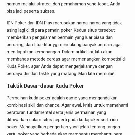
namun melalui strategi dan pemahaman yang tepat, Anda
bisa jadi peserta sukses.
IDN Poker dan IDN Play merupakan nama-nama yang tidak
asing lagi di di para pemain poker. Kedua situs tersebut
memberikan pengalaman bermain yang luar biasa dan
bersaing, dan fitur-fitur yg mendukung banyak pemain agar
mendapatkan kemenangan. Dalam artikel ini, kita akan
membahas metode cerdas agar memenangkan kompetisi di
Kuda Poker, agar Anda dapat mengerjakannya dengan
percaya diri dan taktik yang matang. Mari kita memulai!
Taktik Dasar-dasar Kuda Poker
Permainan kuda poker adalah game yang mengandalkan
kombinasi skill dan chance. Agar awal, kritis untuk memahami
peraturan fundamental serta jenis permainan yang
ditawarkan dalam situs seperti pada kudapoker serta idn
poker. Mendapatkan pengertian yang jelas tentang tangan
kartu poker yang berbeda akan membantu membantu para