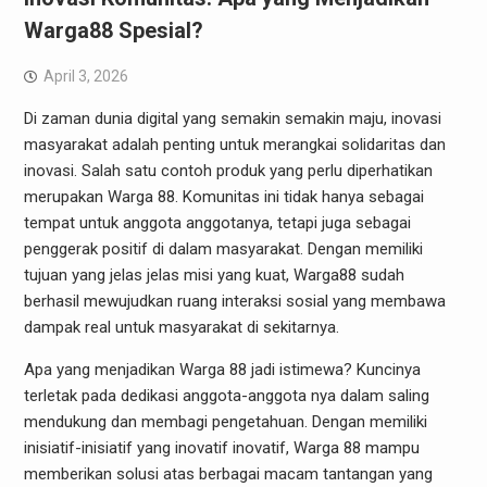
Warga88 Spesial?
April 3, 2026
Di zaman dunia digital yang semakin semakin maju, inovasi
masyarakat adalah penting untuk merangkai solidaritas dan
inovasi. Salah satu contoh produk yang perlu diperhatikan
merupakan Warga 88. Komunitas ini tidak hanya sebagai
tempat untuk anggota anggotanya, tetapi juga sebagai
penggerak positif di dalam masyarakat. Dengan memiliki
tujuan yang jelas jelas misi yang kuat, Warga88 sudah
berhasil mewujudkan ruang interaksi sosial yang membawa
dampak real untuk masyarakat di sekitarnya.
Apa yang menjadikan Warga 88 jadi istimewa? Kuncinya
terletak pada dedikasi anggota-anggota nya dalam saling
mendukung dan membagi pengetahuan. Dengan memiliki
inisiatif-inisiatif yang inovatif inovatif, Warga 88 mampu
memberikan solusi atas berbagai macam tantangan yang