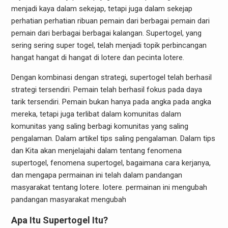
menjadi kaya dalam sekejap, tetapi juga dalam sekejap
perhatian perhatian ribuan pemain dari berbagai pemain dari
pemain dari berbagai berbagai kalangan. Supertogel, yang
sering sering super togel, telah menjadi topik perbincangan
hangat hangat di hangat di lotere dan pecinta lotere.
Dengan kombinasi dengan strategi, supertogel telah berhasil
strategi tersendiri. Pemain telah berhasil fokus pada daya
tarik tersendiri. Pemain bukan hanya pada angka pada angka
mereka, tetapi juga terlibat dalam komunitas dalam
komunitas yang saling berbagi komunitas yang saling
pengalaman. Dalam artikel tips saling pengalaman. Dalam tips
dan Kita akan menjelajahi dalam tentang fenomena
supertogel, fenomena supertogel, bagaimana cara kerjanya,
dan mengapa permainan ini telah dalam pandangan
masyarakat tentang lotere. lotere. permainan ini mengubah
pandangan masyarakat mengubah
Apa Itu Supertogel Itu?