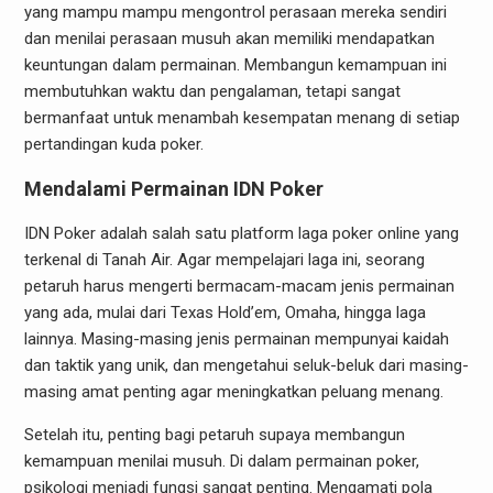
yang mampu mampu mengontrol perasaan mereka sendiri
dan menilai perasaan musuh akan memiliki mendapatkan
keuntungan dalam permainan. Membangun kemampuan ini
membutuhkan waktu dan pengalaman, tetapi sangat
bermanfaat untuk menambah kesempatan menang di setiap
pertandingan kuda poker.
Mendalami Permainan IDN Poker
IDN Poker adalah salah satu platform laga poker online yang
terkenal di Tanah Air. Agar mempelajari laga ini, seorang
petaruh harus mengerti bermacam-macam jenis permainan
yang ada, mulai dari Texas Hold’em, Omaha, hingga laga
lainnya. Masing-masing jenis permainan mempunyai kaidah
dan taktik yang unik, dan mengetahui seluk-beluk dari masing-
masing amat penting agar meningkatkan peluang menang.
Setelah itu, penting bagi petaruh supaya membangun
kemampuan menilai musuh. Di dalam permainan poker,
psikologi menjadi fungsi sangat penting. Mengamati pola