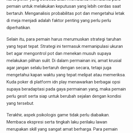
pemain untuk melakukan keputusan yang lebih cerdas saat
bertaruh. Menganalisis probabilitas pot dan mengetahui letak
di meja menjadi adalah faktor penting yang perlu perlu
diperhatikan.
Selain itu, para pemain harus merumuskan strategi taruhan
yang tepat tepat. Strategi ini termasuk memanipulasi ukuran
bet agar mengontrol pot dan menekan musuh supaya
melakukan pilihan sulit. Di dalam permainan ini, amat krusial
agar jangan selalu bertaruh dengan secara, tetapi juga
mengetahui kapan waktu yang tepat melipat atau memeriksa.
Kuda poker di platform idn play menawarkan berbagai opsi
supaya beradaptasi pada gaya permainan yang, maka pemain
perlu gesit serta siap untuk berubah sejalan dengan kondisi
yang tersebut.
Terakhir, aspek psikologis game tidak perlu diabaikan.
Membaca ekspresi serta tingkah laku perilaku lawan
merupakan skill yang sangat amat berharga. Para pemain