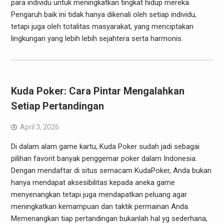
para individu untuk meningkatkan tingkat hidup mereka.
Pengaruh baik ini tidak hanya dikenali oleh setiap individu,
tetapi juga oleh totalitas masyarakat, yang menciptakan
lingkungan yang lebih lebih sejahtera serta harmonis.
Kuda Poker: Cara Pintar Mengalahkan
Setiap Pertandingan
April 3, 2026
Di dalam alam game kartu, Kuda Poker sudah jadi sebagai
pilihan favorit banyak penggemar poker dalam Indonesia.
Dengan mendaftar di situs semacam KudaPoker, Anda bukan
hanya mendapat aksesibilitas kepada aneka game
menyenangkan tetapi juga mendapatkan peluang agar
meningkatkan kemampuan dan taktik permainan Anda.
Memenangkan tiap pertandingan bukanlah hal yg sederhana,