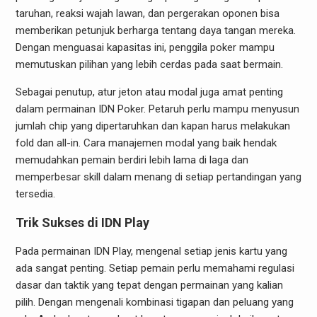
taruhan, reaksi wajah lawan, dan pergerakan oponen bisa
memberikan petunjuk berharga tentang daya tangan mereka.
Dengan menguasai kapasitas ini, penggila poker mampu
memutuskan pilihan yang lebih cerdas pada saat bermain.
Sebagai penutup, atur jeton atau modal juga amat penting
dalam permainan IDN Poker. Petaruh perlu mampu menyusun
jumlah chip yang dipertaruhkan dan kapan harus melakukan
fold dan all-in. Cara manajemen modal yang baik hendak
memudahkan pemain berdiri lebih lama di laga dan
memperbesar skill dalam menang di setiap pertandingan yang
tersedia.
Trik Sukses di IDN Play
Pada permainan IDN Play, mengenal setiap jenis kartu yang
ada sangat penting. Setiap pemain perlu memahami regulasi
dasar dan taktik yang tepat dengan permainan yang kalian
pilih. Dengan mengenali kombinasi tigapan dan peluang yang