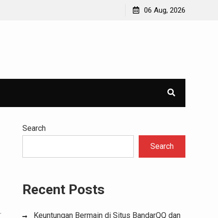
it
Keuntungan Bermain di Situs BandarQQ dan PKV
06 Aug, 2026
Games Terpercaya
i
Search
Search
Recent Posts
.
Keuntungan Bermain di Situs BandarQQ dan