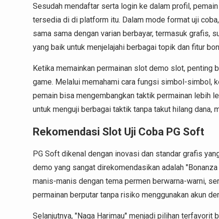
Sesudah mendaftar serta login ke dalam profil, pemai
tersedia di di platform itu. Dalam mode format uji c
sama sama dengan varian berbayar, termasuk grafis, s
yang baik untuk menjelajahi berbagai topik dan fitur b
Ketika memainkan permainan slot demo slot, penting b
game. Melalui memahami cara fungsi simbol-simbol, 
pemain bisa mengembangkan taktik permainan lebih leb
untuk menguji berbagai taktik tanpa takut hilang dana
Rekomendasi Slot Uji Coba PG Soft
PG Soft dikenal dengan inovasi dan standar grafis yan
demo yang sangat direkomendasikan adalah "Bonanza 
manis-manis dengan tema permen berwarna-warni, ser
permainan berputar tanpa risiko menggunakan akun dem
Selanjutnya, "Naga Harimau" menjadi pilihan terfavor