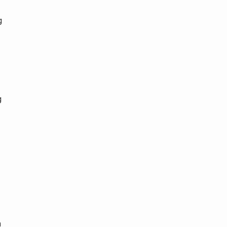
g
g
n