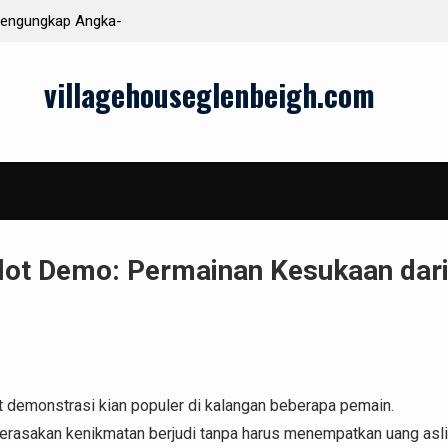
gungkap Angka-
Tren Terkini: Mengapa Rubah4d Jadi Karya Favor
villagehouseglenbeigh.com
ot Demo: Permainan Kesukaan dar
t demonstrasi kian populer di kalangan beberapa pemain.
asakan kenikmatan berjudi tanpa harus menempatkan uang asli