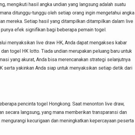
g, mengikuti hasil angka undian yang langsung adalah suatu
ana ditunggu-tunggu oleh setiap orang ingin mengetahui angka
n mereka. Setiap hasil yang ditampilkan ditampilkan dalam live
 punya efek signifikan bagi beberapa pemain togel.
alui menyaksikan live draw HK, Anda dapat mengakses kabar
to dan togel HK lotto. Tiada undian merupakan peluang baru untuk
asi yang akurat, Anda bisa merencanakan strategi selanjutnya
HK serta yakinkan Anda siap untuk menyaksikan setiap detik dari
berapa pencinta togel Hongkong. Saat menonton live draw,
ian secara langsung, yang mana memberikan transparansi dan
tu mengurangi kecurigaan dan meningkatkan kepercayaan peserta