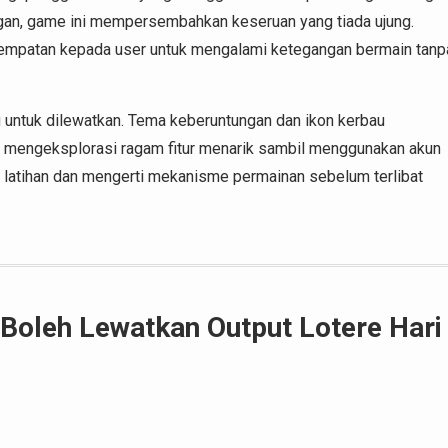
ngan, game ini mempersembahkan keseruan yang tiada ujung.
empatan kepada user untuk mengalami ketegangan bermain tanp
g untuk dilewatkan. Tema keberuntungan dan ikon kerbau
 mengeksplorasi ragam fitur menarik sambil menggunakan akun
 latihan dan mengerti mekanisme permainan sebelum terlibat
 Boleh Lewatkan Output Lotere Hari