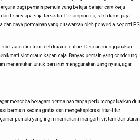
berguna bagi pemain pemula yang belajar belajar cara kerja
an bonus apa saja tersedia. Di samping itu, slot demo juga
 dan gaya permainan yang ditawarkan oleh penyedia seperti PG
 slot yang disetujui oleh kasino online. Dengan menggunakan
menikmati slot gratis kapan saja. Banyak pemain yang cenderung
um menentukan untuk bertaruh menggunakan uang nyata, agar
gar mencoba beragam permainan tanpa perlu mengeluarkan duit
i bermain secara gratis dan mengeksplorasi fitur-fitur
ra gamer pemula yang ingin memahami mengerti sistem dan aturan