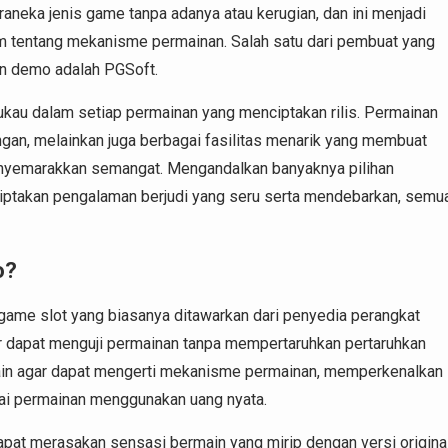
raneka jenis game tanpa adanya atau kerugian, dan ini menjadi
m tentang mekanisme permainan. Salah satu dari pembuat yang
n demo adalah PGSoft.
ukau dalam setiap permainan yang menciptakan rilis. Permainan
gan, melainkan juga berbagai fasilitas menarik yang membuat
enyemarakkan semangat. Mengandalkan banyaknya pilihan
ciptakan pengalaman berjudi yang seru serta mendebarkan, semu
o?
game slot yang biasanya ditawarkan dari penyedia perangkat
er dapat menguji permainan tanpa mempertaruhkan pertaruhkan
ain agar dapat mengerti mekanisme permainan, memperkenalkan
ulai permainan menggunakan uang nyata.
pat merasakan sensasi bermain yang mirip dengan versi origina