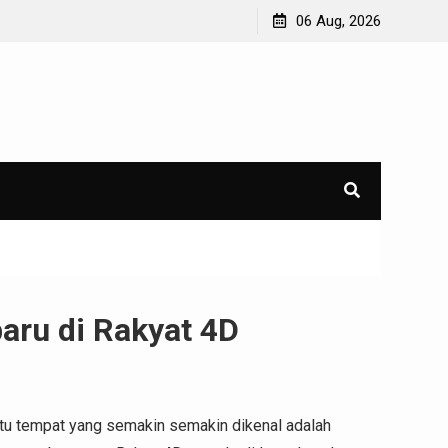
it
Keuntungan Bermain di Situs BandarQQ dan PKV
06 Aug, 2026
Games Terpercaya
aru di Rakyat 4D
satu tempat yang semakin semakin dikenal adalah