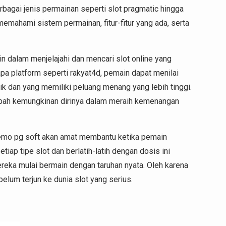
agai jenis permainan seperti slot pragmatic hingga
memahami sistem permainan, fitur-fitur yang ada, serta
 dalam menjelajahi dan mencari slot online yang
a platform seperti rakyat4d, pemain dapat menilai
k dan yang memiliki peluang menang yang lebih tinggi.
mbah kemungkinan dirinya dalam meraih kemenangan
demo pg soft akan amat membantu ketika pemain
iap tipe slot dan berlatih-latih dengan dosis ini
eka mulai bermain dengan taruhan nyata. Oleh karena
elum terjun ke dunia slot yang serius.