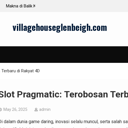
gungkap Angka-
Tren Terkini: Mengapa Rubah4d Jadi Karya Favor
villagehouseglenbeigh.com
 Terbaru di Rakyat 4D
Slot Pragmatic: Terobosan Terb
May 26, 2025
admin
Di dalam dunia game daring, inovasi selalu muncul, serta salah 