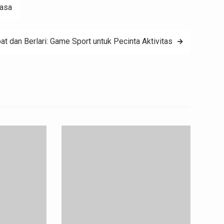
iasa
t dan Berlari: Game Sport untuk Pecinta Aktivitas