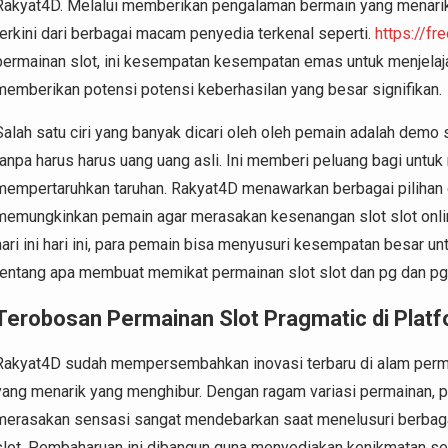
Rakyat4D. Melalui memberikan pengalaman bermain yang menarik
terkini dari berbagai macam penyedia terkenal seperti.
https://f
permainan slot, ini kesempatan kesempatan emas untuk menjelaja
memberikan potensi potensi keberhasilan yang besar signifikan.
Salah satu ciri yang banyak dicari oleh oleh pemain adalah demo
tanpa harus harus uang uang asli. Ini memberi peluang bagi untu
mempertaruhkan taruhan. Rakyat4D menawarkan berbagai pilihan 
memungkinkan pemain agar merasakan kesenangan slot slot online
hari ini hari ini, para pemain bisa menyusuri kesempatan besar untu
tentang apa membuat memikat permainan slot slot dan pg dan pg 
Terobosan Permainan Slot Pragmatic di Plat
Rakyat4D sudah mempersembahkan inovasi terbaru di alam permai
yang menarik yang menghibur. Dengan ragam variasi permainan, p
merasakan sensasi sangat mendebarkan saat menelusuri berbagai 
slot. Pembaharuan ini dibangun guna menyediakan kenikmatan se