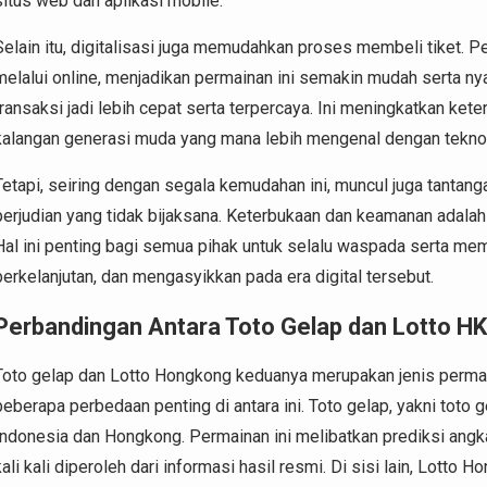
situs web dan aplikasi mobile.
Selain itu, digitalisasi juga memudahkan proses membeli tiket.
melalui online, menjadikan permainan ini semakin mudah serta ny
transaksi jadi lebih cepat serta terpercaya. Ini meningkatkan ket
kalangan generasi muda yang mana lebih mengenal dengan teknol
Tetapi, seiring dengan segala kemudahan ini, muncul juga tantang
perjudian yang tidak bijaksana. Keterbukaan dan keamanan adalah
Hal ini penting bagi semua pihak untuk selalu waspada serta m
berkelanjutan, dan mengasyikkan pada era digital tersebut.
Perbandingan Antara Toto Gelap dan Lotto HK
Toto gelap dan Lotto Hongkong keduanya merupakan jenis permaina
beberapa perbedaan penting di antara ini. Toto gelap, yakni toto 
Indonesia dan Hongkong. Permainan ini melibatkan prediksi angka
kali kali diperoleh dari informasi hasil resmi. Di sisi lain, Lotto