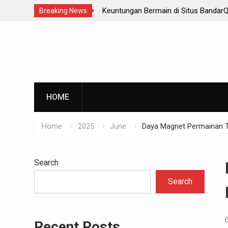
ermain di Situs BandarQQ dan PKV
Kumpulan Tips untuk M
Breaking News
rcaya
Skip
to
content
HOME
Home
2025
June
Daya Magnet Permainan To
Search
Search
Recent Posts