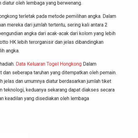
n diatur oleh lembaga yang berwenang.
Hongkong terletak pada metode pemilihan angka. Dalam
 mereka dari jumlah tertentu, sering kali antara 2
 pengundian angka dari acak-acak dari kolom yang lebih
otto HK lebih terorganisir dan jelas dibandingkan
ih angka.
 hadiah.
Data Keluaran Togel Hongkong
Dalam
at dan seberapa taruhan yang ditempatkan oleh pemain.
ih jelas dan umumnya diatur berdasarkan jumlah tiket
an teknologi, keduanya sekarang dapat diakses secara
an keadilan yang disediakan oleh lembaga