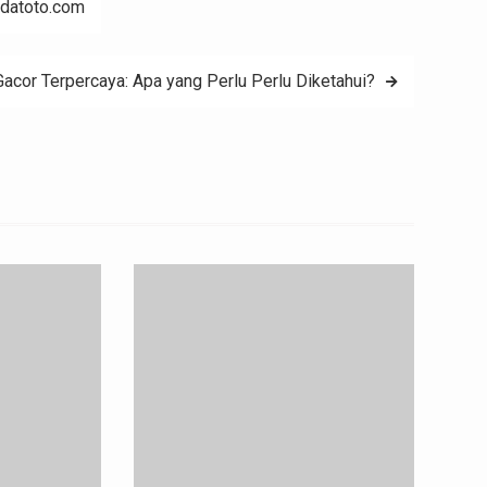
udatoto.com
acor Terpercaya: Apa yang Perlu Perlu Diketahui?