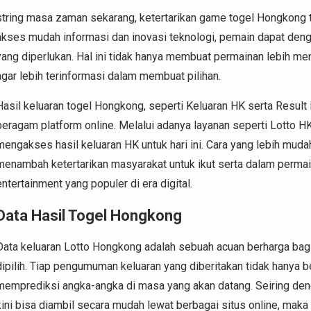
string masa zaman sekarang, ketertarikan game togel Hongkong 
akses mudah informasi dan inovasi teknologi, pemain dapat de
yang diperlukan. Hal ini tidak hanya membuat permainan lebih m
agar lebih terinformasi dalam membuat pilihan.
Hasil keluaran togel Hongkong, seperti Keluaran HK serta Result
beragam platform online. Melalui adanya layanan seperti Lotto 
mengakses hasil keluaran HK untuk hari ini. Cara yang lebih mud
menambah ketertarikan masyarakat untuk ikut serta dalam perma
entertainment yang populer di era digital.
Data Hasil Togel Hongkong
Data keluaran Lotto Hongkong adalah sebuah acuan berharga ba
dipilih. Tiap pengumuman keluaran yang diberitakan tidak hanya 
memprediksi angka-angka di masa yang akan datang. Seiring deng
kini bisa diambil secara mudah lewat berbagai situs online, ma