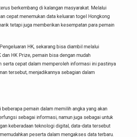
terus berkembang di kalangan masyarakat. Melalui
ngan cepat menemukan data keluaran togel Hongkong
enarik tetapi juga memberikan kesempatan para pemain
 Pengeluaran HK, sekarang bisa diambil melalui
HK dan HK Prize, pemain bisa dengan mudah
ah serta cepat dalam memperoleh informasi ini pastinya
inan tersebut, menjadikannya sebagian dalam
gi beberapa pemain dalam memilih angka yang akan
berfungsi sebagai informasi, namun juga sebagai untuk
an keberadaan teknologi digital, data-data tersebut
ka memudahkan peserta dalam mengakses data terbaru.