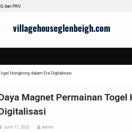
enang di Macau Toto
Makna di Balik Keluaran Macau: 
Angka Keberuntungan
villagehouseglenbeigh.com
gel Hongkong dalam Era Digitalisasi
Daya Magnet Permainan Togel 
Digitalisasi
June 11, 2025
admin