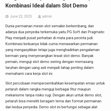
Kombinasi Ideal dalam Slot Demo
June 22, 2025
admin
Dunia permainan mesin slot semakin berkembang, dan
adanya dua penyedia terkemuka yaitu PG Soft dan Pragmatic
Play menjadi pusat perhatian di mata para pecinta judi.
Kombinasi keduanya tidak cuma menawarkan permainan
yang mengasyikkan tetapi juga menghadirkan pengalaman
bermain yang menyenangkan lewat slot demo. Banyak
pemain, menguji slot demo seiring dengan memasang
taruhan dengan uang asli menjadi tahap penting dalam
memahami cara kerja slot ini.
Slot percobaan mempersembahkan kesempatan emas untuk
petaruh dalam rangka menguji berbagai fitur maupun
mekanisme tanpa risiko rugi. Dengan akun untuk demo slot,
petaruh bisa meneliti beragam tema dan format permainan
dari kedua penyedia. Demo slot ini berfungsi sebagai alat