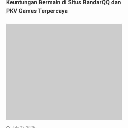
Keuntungan Bermain di Situs BandarQQ dan
PKV Games Terpercaya
July 27, 2026