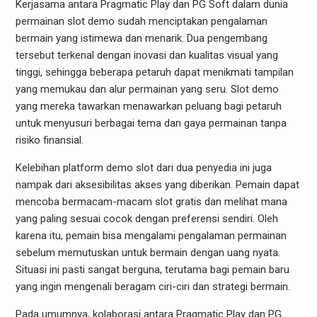
Kerjasama antara Pragmatic Play dan PG Soft dalam dunia
permainan slot demo sudah menciptakan pengalaman
bermain yang istimewa dan menarik. Dua pengembang
tersebut terkenal dengan inovasi dan kualitas visual yang
tinggi, sehingga beberapa petaruh dapat menikmati tampilan
yang memukau dan alur permainan yang seru. Slot demo
yang mereka tawarkan menawarkan peluang bagi petaruh
untuk menyusuri berbagai tema dan gaya permainan tanpa
risiko finansial.
Kelebihan platform demo slot dari dua penyedia ini juga
nampak dari aksesibilitas akses yang diberikan. Pemain dapat
mencoba bermacam-macam slot gratis dan melihat mana
yang paling sesuai cocok dengan preferensi sendiri. Oleh
karena itu, pemain bisa mengalami pengalaman permainan
sebelum memutuskan untuk bermain dengan uang nyata.
Situasi ini pasti sangat berguna, terutama bagi pemain baru
yang ingin mengenali beragam ciri-ciri dan strategi bermain.
Pada umumnya, kolaborasi antara Pragmatic Play dan PG