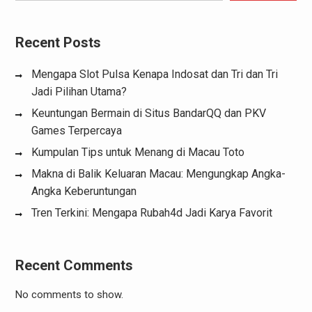
Recent Posts
Mengapa Slot Pulsa Kenapa Indosat dan Tri dan Tri
Jadi Pilihan Utama?
Keuntungan Bermain di Situs BandarQQ dan PKV
Games Terpercaya
Kumpulan Tips untuk Menang di Macau Toto
Makna di Balik Keluaran Macau: Mengungkap Angka-
Angka Keberuntungan
Tren Terkini: Mengapa Rubah4d Jadi Karya Favorit
Recent Comments
No comments to show.