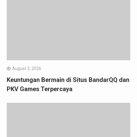
August 3, 2026
Keuntungan Bermain di Situs BandarQQ dan
PKV Games Terpercaya