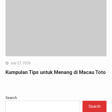
July 27, 2026
Kumpulan Tips untuk Menang di Macau Toto
Search
Search