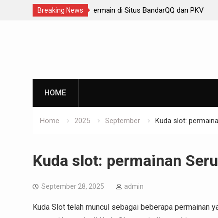
tus BandarQQ dan PKV
Kumpulan Tips untuk Menang di Mac
Breaking News
Skip
to
content
HOME
Home
2025
September
Kuda slot: permaina
Kuda slot: permainan Seru
September 28, 2025
admin
Kuda Slot telah muncul sebagai beberapa permainan yan