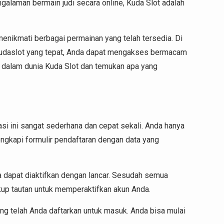
alaman bermain judi secara online, Kuda Slot adalah
nikmati berbagai permainan yang telah tersedia. Di
 kudaslot yang tepat, Anda dapat mengakses bermacam
h dalam dunia Kuda Slot dan temukan apa yang
asi ini sangat sederhana dan cepat sekali. Anda hanya
engkapi formulir pendaftaran dengan data yang
da dapat diaktifkan dengan lancar. Sesudah semua
akup tautan untuk memperaktifkan akun Anda.
g telah Anda daftarkan untuk masuk. Anda bisa mulai