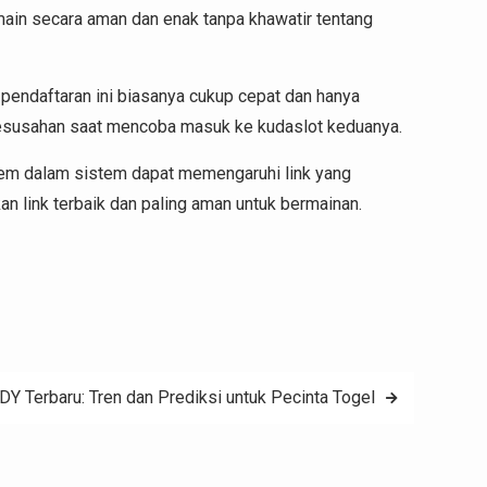
in secara aman dan enak tanpa khawatir tentang
 pendaftaran ini biasanya cukup cepat dan hanya
 kesusahan saat mencoba masuk ke kudaslot keduanya.
stem dalam sistem dapat memengaruhi link yang
 link terbaik dan paling aman untuk bermainan.
DY Terbaru: Tren dan Prediksi untuk Pecinta Togel