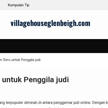
au Toto
Makna di Balik Keluaran Macau: Mengungkap An
Angka Keberuntungan
villagehouseglenbeigh.com
n Seru untuk Penggila judi
 untuk Penggila judi
g terpopuler diminati di antara penggemar judi online. Dengan 