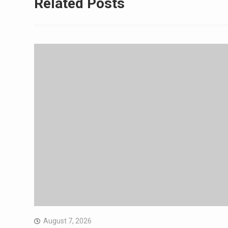
Related Posts
August 7, 2026