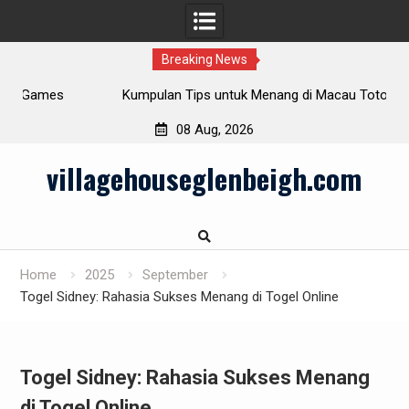
Breaking News
es
Kumpulan Tips untuk Menang di Macau Toto
M
08 Aug, 2026
Skip
villagehouseglenbeigh.com
to
content
Home
2025
September
Togel Sidney: Rahasia Sukses Menang di Togel Online
Togel Sidney: Rahasia Sukses Menang
di Togel Online