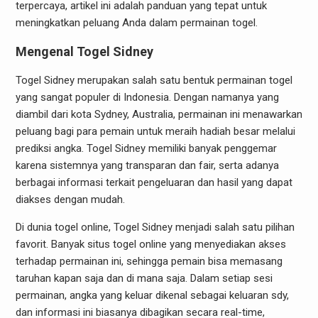
terpercaya, artikel ini adalah panduan yang tepat untuk
meningkatkan peluang Anda dalam permainan togel.
Mengenal Togel Sidney
Togel Sidney merupakan salah satu bentuk permainan togel
yang sangat populer di Indonesia. Dengan namanya yang
diambil dari kota Sydney, Australia, permainan ini menawarkan
peluang bagi para pemain untuk meraih hadiah besar melalui
prediksi angka. Togel Sidney memiliki banyak penggemar
karena sistemnya yang transparan dan fair, serta adanya
berbagai informasi terkait pengeluaran dan hasil yang dapat
diakses dengan mudah.
Di dunia togel online, Togel Sidney menjadi salah satu pilihan
favorit. Banyak situs togel online yang menyediakan akses
terhadap permainan ini, sehingga pemain bisa memasang
taruhan kapan saja dan di mana saja. Dalam setiap sesi
permainan, angka yang keluar dikenal sebagai keluaran sdy,
dan informasi ini biasanya dibagikan secara real-time,