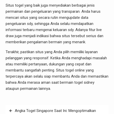
Situs togel yang baik juga menyediakan berbagai jenis
permainan dan pengeluaran yang transparan. Anda harus
mencari situs yang secara rutin mengupdate data
pengeluaran sdy, sehingga Anda selalu mendapatkan
informasi terbaru mengenai keluaran sdy. Adanya fitur live
draw juga menjadi indikasi bahwa situs tersebut serius dan
memberikan pengalaman bermain yang menarik.
Terakhir, pastikan situs yang Anda pilih memiliki layanan
pelanggan yang responsif. Ketika Anda menghadapi masalah
atau memiliki pertanyaan, dukungan yang cepat dan
membantu sangatlah penting. Situs togel online yang
terpercaya akan selalu siap membantu Anda dan memastikan
bahwa Anda merasa aman saat bermain togel sidney
ataupun permainan lainnya.
Post
Angka Togel Singapore Saat Ini: Mengoptimalkan