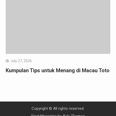
July 27, 2026
Kumpulan Tips untuk Menang di Macau Toto
Copyright © All rights reserved.