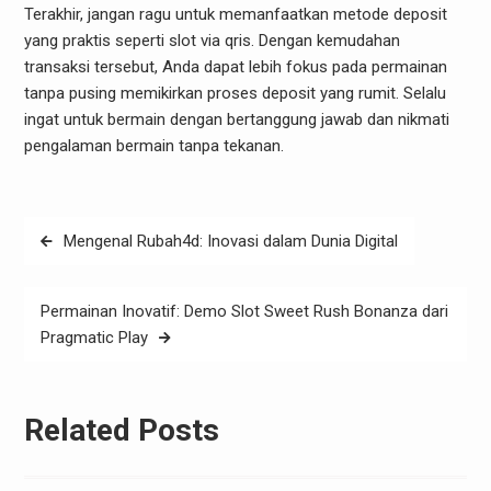
Terakhir, jangan ragu untuk memanfaatkan metode deposit
yang praktis seperti slot via qris. Dengan kemudahan
transaksi tersebut, Anda dapat lebih fokus pada permainan
tanpa pusing memikirkan proses deposit yang rumit. Selalu
ingat untuk bermain dengan bertanggung jawab dan nikmati
pengalaman bermain tanpa tekanan.
Post
Mengenal Rubah4d: Inovasi dalam Dunia Digital
navigation
Permainan Inovatif: Demo Slot Sweet Rush Bonanza dari
Pragmatic Play
Related Posts