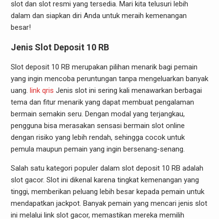
slot dan slot resmi yang tersedia. Mari kita telusuri lebih
dalam dan siapkan diri Anda untuk meraih kemenangan
besar!
Jenis Slot Deposit 10 RB
Slot deposit 10 RB merupakan pilihan menarik bagi pemain
yang ingin mencoba peruntungan tanpa mengeluarkan banyak
uang.
link qris
Jenis slot ini sering kali menawarkan berbagai
tema dan fitur menarik yang dapat membuat pengalaman
bermain semakin seru. Dengan modal yang terjangkau,
pengguna bisa merasakan sensasi bermain slot online
dengan risiko yang lebih rendah, sehingga cocok untuk
pemula maupun pemain yang ingin bersenang-senang.
Salah satu kategori populer dalam slot deposit 10 RB adalah
slot gacor. Slot ini dikenal karena tingkat kemenangan yang
tinggi, memberikan peluang lebih besar kepada pemain untuk
mendapatkan jackpot. Banyak pemain yang mencari jenis slot
ini melalui link slot gacor, memastikan mereka memilih