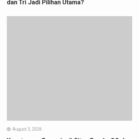
dan Tri Jadi Pilihan Utama?
August 3, 2026