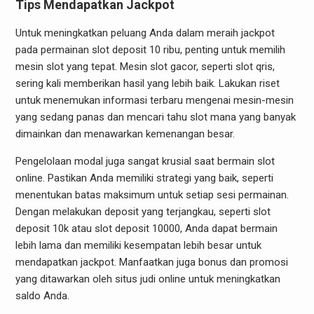
Tips Mendapatkan Jackpot
Untuk meningkatkan peluang Anda dalam meraih jackpot
pada permainan slot deposit 10 ribu, penting untuk memilih
mesin slot yang tepat. Mesin slot gacor, seperti slot qris,
sering kali memberikan hasil yang lebih baik. Lakukan riset
untuk menemukan informasi terbaru mengenai mesin-mesin
yang sedang panas dan mencari tahu slot mana yang banyak
dimainkan dan menawarkan kemenangan besar.
Pengelolaan modal juga sangat krusial saat bermain slot
online. Pastikan Anda memiliki strategi yang baik, seperti
menentukan batas maksimum untuk setiap sesi permainan.
Dengan melakukan deposit yang terjangkau, seperti slot
deposit 10k atau slot deposit 10000, Anda dapat bermain
lebih lama dan memiliki kesempatan lebih besar untuk
mendapatkan jackpot. Manfaatkan juga bonus dan promosi
yang ditawarkan oleh situs judi online untuk meningkatkan
saldo Anda.