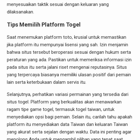
menyesuaikan taktik sesuai dengan keluaran yang
dilaksanakan.
Tips Memilih Platform Togel
Saat menemukan platform toto, krusial untuk memastikan
jika platform itu mempunyai lisensi yang sah. Izin menjamin
bahwa situs tersebut beroperasi sesuai dengan hukum serta
peraturan yang ada. Pastikan untuk memeriksa informasi izin
pada situs itu serta jalani riset mengenai reputasinya. Situs
yang terpercaya biasanya memiliki ulasan positif dari pemain
lain serta keterbukaan dalam servis itu.
Selanjutnya, perhatikan variasi permainan yang tersedia dari
situs togel. Platform yang berkualitas akan menawarkan
ragam tipe game togel, termasuk togel taiwan, untuk
menyediakan opsi bagi pemain. Selain itu, carilah tahu apakah
platform itu menyediakan data Taiwan dan keluaran Taiwan
yang akurat serta sejalan dengan waktu. Data ini penting agar
menolong Anda untuk mengambil pilihan yang tepat saat