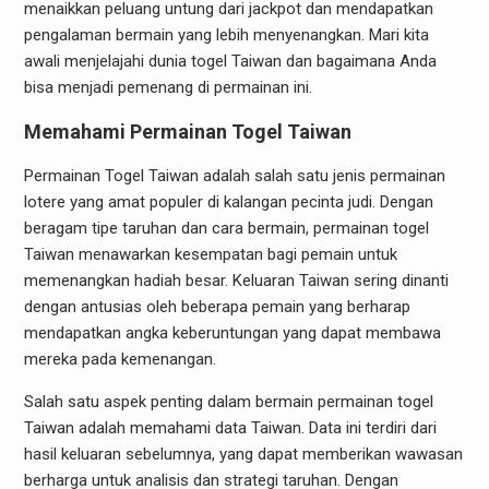
menaikkan peluang untung dari jackpot dan mendapatkan
pengalaman bermain yang lebih menyenangkan. Mari kita
awali menjelajahi dunia togel Taiwan dan bagaimana Anda
bisa menjadi pemenang di permainan ini.
Memahami Permainan Togel Taiwan
Permainan Togel Taiwan adalah salah satu jenis permainan
lotere yang amat populer di kalangan pecinta judi. Dengan
beragam tipe taruhan dan cara bermain, permainan togel
Taiwan menawarkan kesempatan bagi pemain untuk
memenangkan hadiah besar. Keluaran Taiwan sering dinanti
dengan antusias oleh beberapa pemain yang berharap
mendapatkan angka keberuntungan yang dapat membawa
mereka pada kemenangan.
Salah satu aspek penting dalam bermain permainan togel
Taiwan adalah memahami data Taiwan. Data ini terdiri dari
hasil keluaran sebelumnya, yang dapat memberikan wawasan
berharga untuk analisis dan strategi taruhan. Dengan