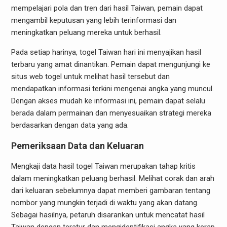
mempelajari pola dan tren dari hasil Taiwan, pemain dapat
mengambil keputusan yang lebih terinformasi dan
meningkatkan peluang mereka untuk berhasil.
Pada setiap harinya, togel Taiwan hari ini menyajikan hasil
terbaru yang amat dinantikan. Pemain dapat mengunjungi ke
situs web togel untuk melihat hasil tersebut dan
mendapatkan informasi terkini mengenai angka yang muncul.
Dengan akses mudah ke informasi ini, pemain dapat selalu
berada dalam permainan dan menyesuaikan strategi mereka
berdasarkan dengan data yang ada.
Pemeriksaan Data dan Keluaran
Mengkaji data hasil togel Taiwan merupakan tahap kritis
dalam meningkatkan peluang berhasil. Melihat corak dan arah
dari keluaran sebelumnya dapat memberi gambaran tentang
nombor yang mungkin terjadi di waktu yang akan datang.
Sebagai hasilnya, petaruh disarankan untuk mencatat hasil