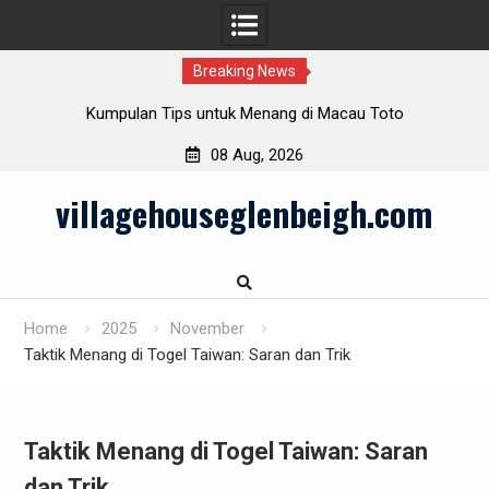
Breaking News
es
Kumpulan Tips untuk Menang di Macau Toto
M
08 Aug, 2026
Skip
villagehouseglenbeigh.com
to
content
Home
2025
November
Taktik Menang di Togel Taiwan: Saran dan Trik
Taktik Menang di Togel Taiwan: Saran
dan Trik