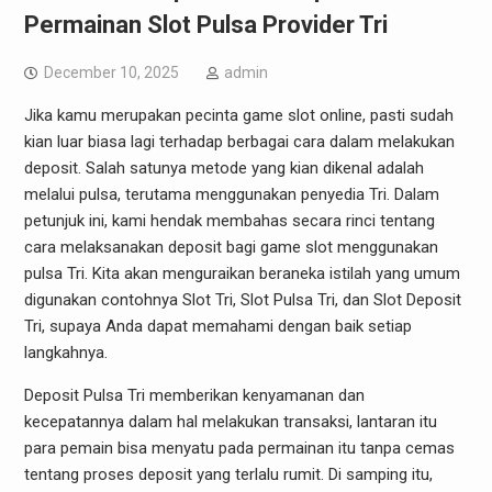
Permainan Slot Pulsa Provider Tri
December 10, 2025
admin
Jika kamu merupakan pecinta game slot online, pasti sudah
kian luar biasa lagi terhadap berbagai cara dalam melakukan
deposit. Salah satunya metode yang kian dikenal adalah
melalui pulsa, terutama menggunakan penyedia Tri. Dalam
petunjuk ini, kami hendak membahas secara rinci tentang
cara melaksanakan deposit bagi game slot menggunakan
pulsa Tri. Kita akan menguraikan beraneka istilah yang umum
digunakan contohnya Slot Tri, Slot Pulsa Tri, dan Slot Deposit
Tri, supaya Anda dapat memahami dengan baik setiap
langkahnya.
Deposit Pulsa Tri memberikan kenyamanan dan
kecepatannya dalam hal melakukan transaksi, lantaran itu
para pemain bisa menyatu pada permainan itu tanpa cemas
tentang proses deposit yang terlalu rumit. Di samping itu,