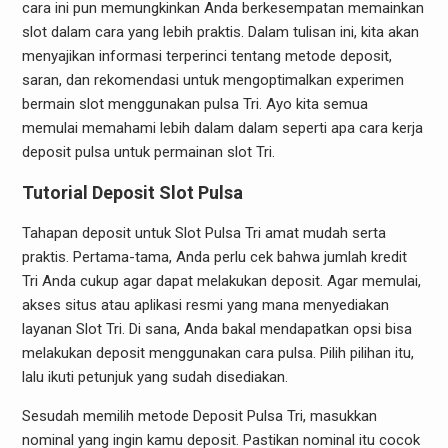
cara ini pun memungkinkan Anda berkesempatan memainkan
slot dalam cara yang lebih praktis. Dalam tulisan ini, kita akan
menyajikan informasi terperinci tentang metode deposit,
saran, dan rekomendasi untuk mengoptimalkan experimen
bermain slot menggunakan pulsa Tri. Ayo kita semua
memulai memahami lebih dalam dalam seperti apa cara kerja
deposit pulsa untuk permainan slot Tri.
Tutorial Deposit Slot Pulsa
Tahapan deposit untuk Slot Pulsa Tri amat mudah serta
praktis. Pertama-tama, Anda perlu cek bahwa jumlah kredit
Tri Anda cukup agar dapat melakukan deposit. Agar memulai,
akses situs atau aplikasi resmi yang mana menyediakan
layanan Slot Tri. Di sana, Anda bakal mendapatkan opsi bisa
melakukan deposit menggunakan cara pulsa. Pilih pilihan itu,
lalu ikuti petunjuk yang sudah disediakan.
Sesudah memilih metode Deposit Pulsa Tri, masukkan
nominal yang ingin kamu deposit. Pastikan nominal itu cocok