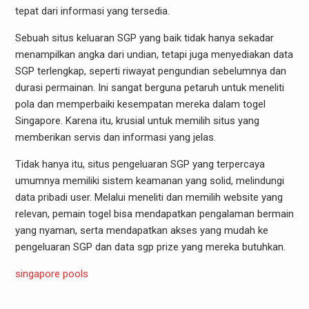
tepat dari informasi yang tersedia.
Sebuah situs keluaran SGP yang baik tidak hanya sekadar
menampilkan angka dari undian, tetapi juga menyediakan data
SGP terlengkap, seperti riwayat pengundian sebelumnya dan
durasi permainan. Ini sangat berguna petaruh untuk meneliti
pola dan memperbaiki kesempatan mereka dalam togel
Singapore. Karena itu, krusial untuk memilih situs yang
memberikan servis dan informasi yang jelas.
Tidak hanya itu, situs pengeluaran SGP yang terpercaya
umumnya memiliki sistem keamanan yang solid, melindungi
data pribadi user. Melalui meneliti dan memilih website yang
relevan, pemain togel bisa mendapatkan pengalaman bermain
yang nyaman, serta mendapatkan akses yang mudah ke
pengeluaran SGP dan data sgp prize yang mereka butuhkan.
singapore pools