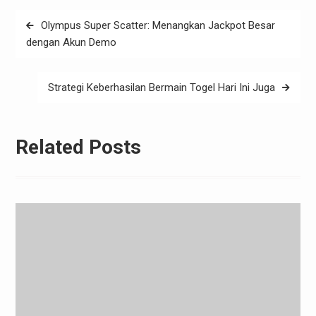
Post
Olympus Super Scatter: Menangkan Jackpot Besar
navigation
dengan Akun Demo
Strategi Keberhasilan Bermain Togel Hari Ini Juga
Related Posts