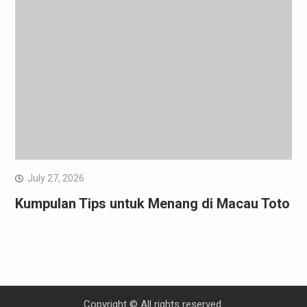
July 27, 2026
Kumpulan Tips untuk Menang di Macau Toto
Copyright © All rights reserved.