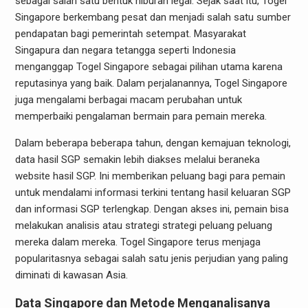
sebagai salah satu bentuk hiburan legal. Sejak saat itu, Togel
Singapore berkembang pesat dan menjadi salah satu sumber
pendapatan bagi pemerintah setempat. Masyarakat
Singapura dan negara tetangga seperti Indonesia
menganggap Togel Singapore sebagai pilihan utama karena
reputasinya yang baik. Dalam perjalanannya, Togel Singapore
juga mengalami berbagai macam perubahan untuk
memperbaiki pengalaman bermain para pemain mereka.
Dalam beberapa beberapa tahun, dengan kemajuan teknologi,
data hasil SGP semakin lebih diakses melalui beraneka
website hasil SGP. Ini memberikan peluang bagi para pemain
untuk mendalami informasi terkini tentang hasil keluaran SGP
dan informasi SGP terlengkap. Dengan akses ini, pemain bisa
melakukan analisis atau strategi strategi peluang peluang
mereka dalam mereka. Togel Singapore terus menjaga
popularitasnya sebagai salah satu jenis perjudian yang paling
diminati di kawasan Asia.
Data Singapore dan Metode Menganalisanya