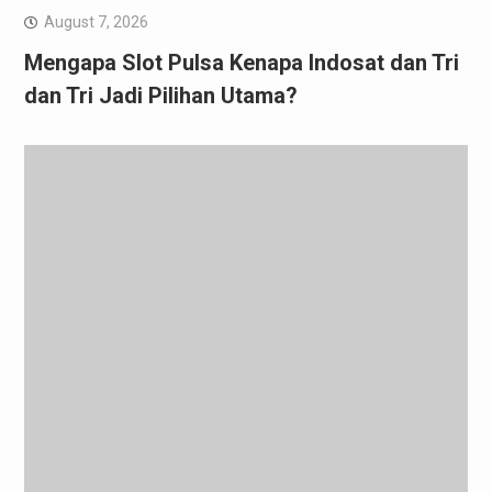
August 7, 2026
Mengapa Slot Pulsa Kenapa Indosat dan Tri
dan Tri Jadi Pilihan Utama?