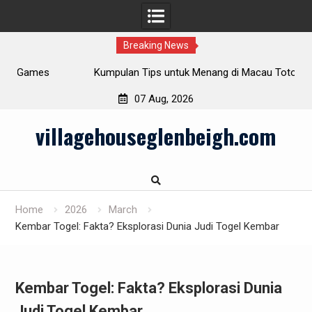
Breaking News
es
Kumpulan Tips untuk Menang di Macau Toto
M
07 Aug, 2026
Skip
villagehouseglenbeigh.com
to
content
Home
2026
March
Kembar Togel: Fakta? Eksplorasi Dunia Judi Togel Kembar
Kembar Togel: Fakta? Eksplorasi Dunia
Judi Togel Kembar