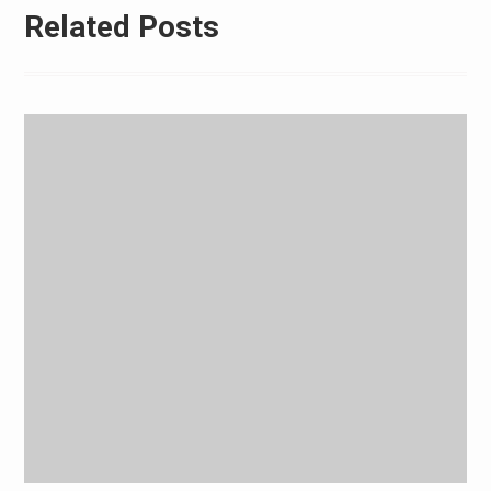
Related Posts