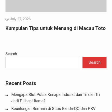
July 27, 2026
Kumpulan Tips untuk Menang di Macau Toto
Search
Search
Recent Posts
Mengapa Slot Pulsa Kenapa Indosat dan Tri dan Tri
Jadi Pilihan Utama?
Keuntungan Bermain di Situs BandarQQ dan PKV