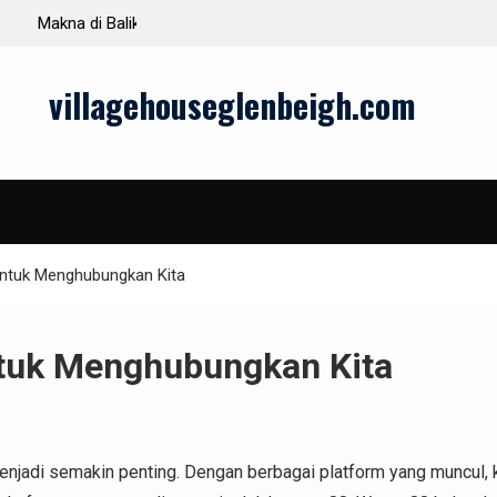
gungkap Angka-
Tren Terkini: Mengapa Rubah4d Jadi Karya Favor
villagehouseglenbeigh.com
untuk Menghubungkan Kita
ntuk Menghubungkan Kita
njadi semakin penting. Dengan berbagai platform yang muncul, k