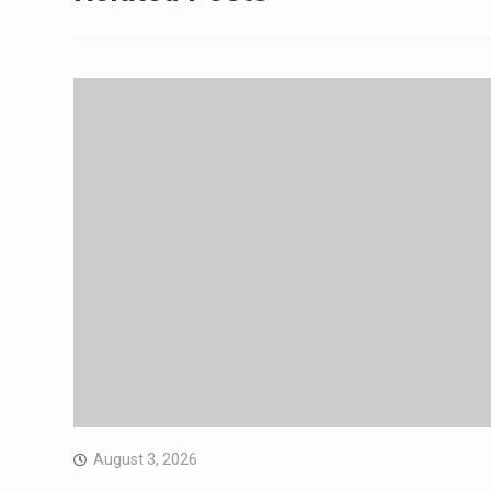
August 3, 2026