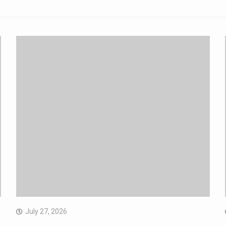
July 27, 2026