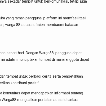
anya sekadar tempat untuk berkomunikasi, tetapi juga
uka yang ramah pengguna, platform ini memfasilitasi
ukan, warga 88 secara efisien membasmi batasan
pan sehari-hari. Dengan Warga88, pengguna dapat
 ini adalah menciptakan tempat di mana anggota dapat
dan tempat untuk berbagi cerita serta pengetahuan.
kan kontribusi positif.
ota komunitas dapat mendapatkan informasi tentang
 Warga88 menguatkan pertalian sosial di antara