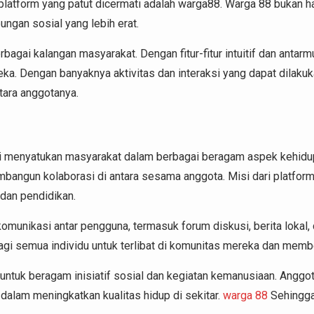
platform yang patut dicermati adalah warga88. Warga 88 bukan h
ungan sosial yang lebih erat.
gai kalangan masyarakat. Dengan fitur-fitur intuitif dan antarm
eka. Dengan banyaknya aktivitas dan interaksi yang dapat dilak
ara anggotanya.
ai menyatukan masyarakat dalam berbagai beragam aspek kehidu
angun kolaborasi di antara sesama anggota. Misi dari platform
 dan pendidikan.
omunikasi antar pengguna, termasuk forum diskusi, berita lokal, 
semua individu untuk terlibat di komunitas mereka dan memberi
 untuk beragam inisiatif sosial dan kegiatan kemanusiaan. Angg
i dalam meningkatkan kualitas hidup di sekitar.
warga 88
Sehingga