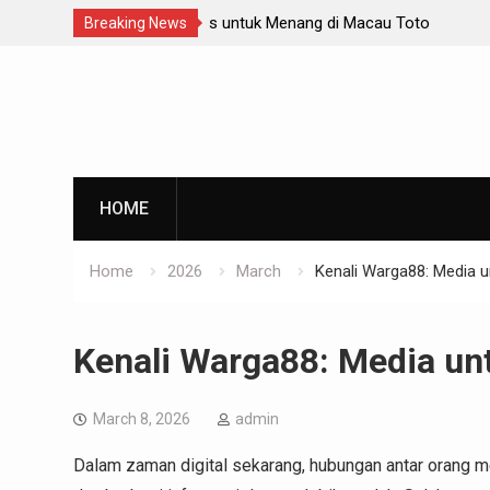
ng di Macau Toto
Makna di Balik Keluaran Macau: Men
Breaking News
Angka Keberuntungan
Skip
to
content
HOME
Home
2026
March
Kenali Warga88: Media 
Kenali Warga88: Media u
March 8, 2026
admin
Dalam zaman digital sekarang, hubungan antar orang me