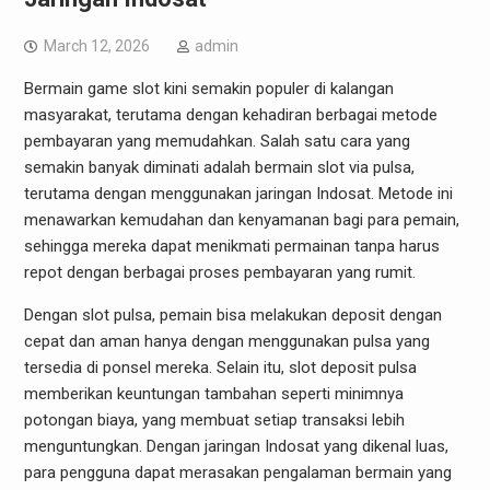
March 12, 2026
admin
Bermain game slot kini semakin populer di kalangan
masyarakat, terutama dengan kehadiran berbagai metode
pembayaran yang memudahkan. Salah satu cara yang
semakin banyak diminati adalah bermain slot via pulsa,
terutama dengan menggunakan jaringan Indosat. Metode ini
menawarkan kemudahan dan kenyamanan bagi para pemain,
sehingga mereka dapat menikmati permainan tanpa harus
repot dengan berbagai proses pembayaran yang rumit.
Dengan slot pulsa, pemain bisa melakukan deposit dengan
cepat dan aman hanya dengan menggunakan pulsa yang
tersedia di ponsel mereka. Selain itu, slot deposit pulsa
memberikan keuntungan tambahan seperti minimnya
potongan biaya, yang membuat setiap transaksi lebih
menguntungkan. Dengan jaringan Indosat yang dikenal luas,
para pengguna dapat merasakan pengalaman bermain yang