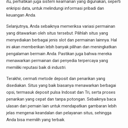
itu, perhatikan juga sistem keamanan yang digunakan, seperti
enkripsi data, untuk melindungi informasi pribadi dan
keuangan Anda.
Selanjutnya, Anda sebaiknya memeriksa variasi permainan
yang ditawarkan oleh situs tersebut. Pilihlah situs yang
menyediakan berbagai jenis slot dan permainan lainnya. Hal
ini akan memberikan lebih banyak pilihan dan meningkatkan
pengalaman bermain Anda. Pastikan juga bahwa mereka
menawarkan permainan dari penyedia terpercaya yang
memiliki reputasi baik di industri.
Terakhir, cermati metode deposit dan penarikan yang
disediakan. Situs yang baik biasanya menawarkan berbagai
opsi, termasuk deposit pulsa Indosat dan Tri, serta proses
penarikan yang cepat dan tanpa potongan. Sebaiknya baca
ulasan dari pemain lain untuk mendapatkan gambaran lebih
jelas mengenai keandalan dan pelayanan situs, sehingga
Anda bisa memilih yang terbaik.