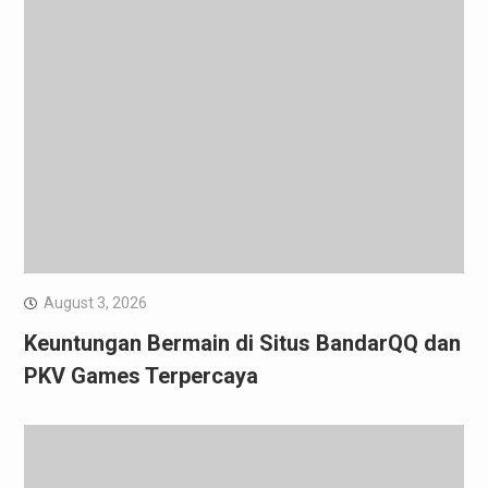
August 3, 2026
Keuntungan Bermain di Situs BandarQQ dan
PKV Games Terpercaya