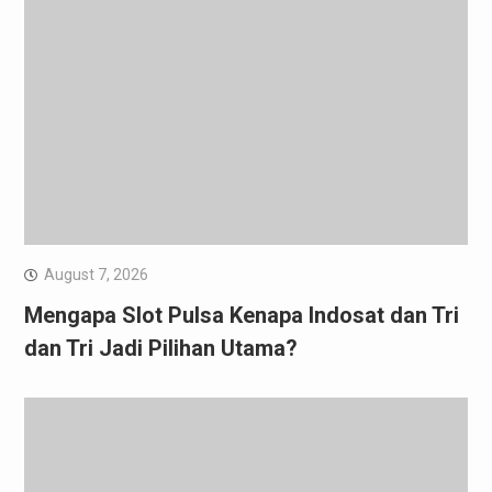
August 7, 2026
Mengapa Slot Pulsa Kenapa Indosat dan Tri
dan Tri Jadi Pilihan Utama?