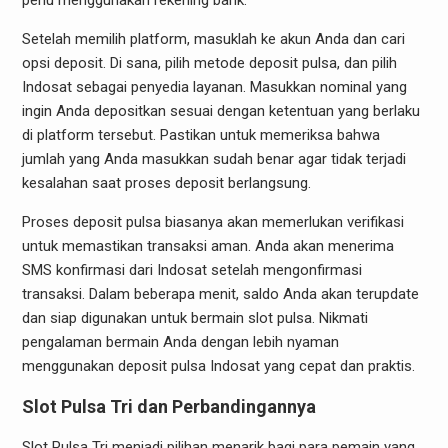
perlu menggunakan rekening bank.
Setelah memilih platform, masuklah ke akun Anda dan cari
opsi deposit. Di sana, pilih metode deposit pulsa, dan pilih
Indosat sebagai penyedia layanan. Masukkan nominal yang
ingin Anda depositkan sesuai dengan ketentuan yang berlaku
di platform tersebut. Pastikan untuk memeriksa bahwa
jumlah yang Anda masukkan sudah benar agar tidak terjadi
kesalahan saat proses deposit berlangsung.
Proses deposit pulsa biasanya akan memerlukan verifikasi
untuk memastikan transaksi aman. Anda akan menerima
SMS konfirmasi dari Indosat setelah mengonfirmasi
transaksi. Dalam beberapa menit, saldo Anda akan terupdate
dan siap digunakan untuk bermain slot pulsa. Nikmati
pengalaman bermain Anda dengan lebih nyaman
menggunakan deposit pulsa Indosat yang cepat dan praktis.
Slot Pulsa Tri dan Perbandingannya
Slot Pulsa Tri menjadi pilihan menarik bagi para pemain yang