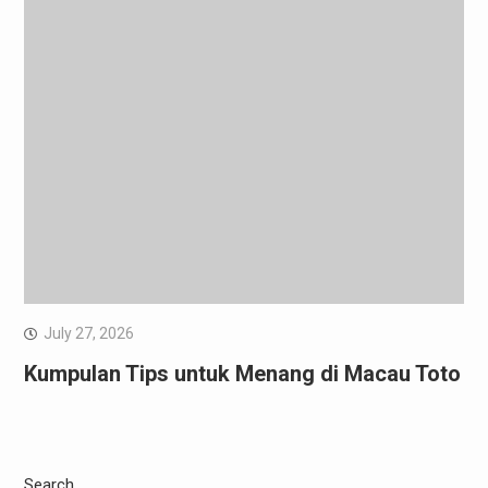
July 27, 2026
Kumpulan Tips untuk Menang di Macau Toto
Search