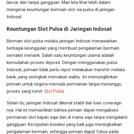
lancar dan tanpa gangguan. Mari kita lihat lebih dalam
mengenai keuntungan bermain slot via pulsa di jaringan
Indosat.
Keuntungan Slot Pulsa di Jaringan Indosat
Bermain slot pulsa melalui jaringan Indosat menawarkan
berbagai keunggulan yang membuat pengalaman bermain
semakin menarik. Salah satu keuntungan utama adalah
kemudahan proses deposit. Dengan menggunakan pulsa
Indosat, pemain tidak perlu repot melakukan transfer melalui
bank, yang seringkali memakan waktu. Ini memungkinkan
pemain untuk segera memulai permainan tanpa menunggu
proses yang rumit.
Slot Pulsa
Selain itu, jaringan Indosat dikenal stabil dan luas coverage-
nya. Hal ini memastikan bahwa pemain dapat mengakses
permainan slot kapan saja dan di mana saja tanpa mengalami
gangguan. Kecepatan koneksi yang baik juga meningkatkan
pengalaman bermain, sehingga pemain dapat fokus pada