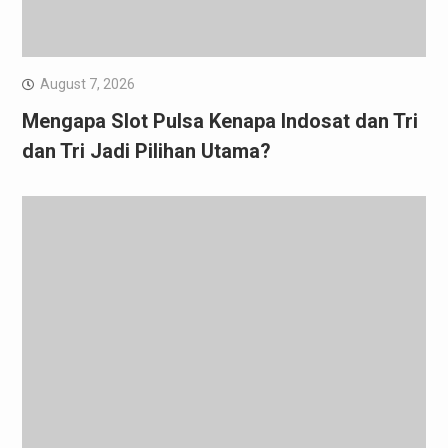
August 7, 2026
Mengapa Slot Pulsa Kenapa Indosat dan Tri
dan Tri Jadi Pilihan Utama?