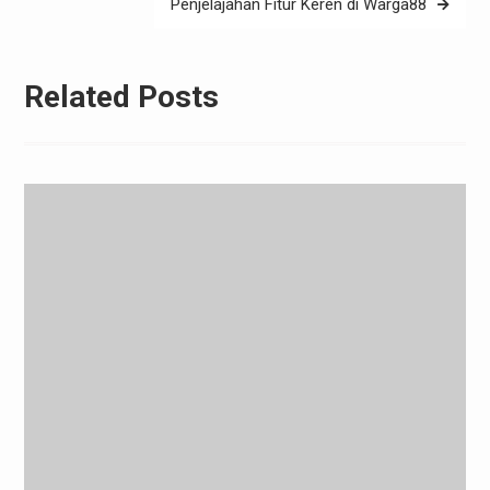
Penjelajahan Fitur Keren di Warga88
Related Posts