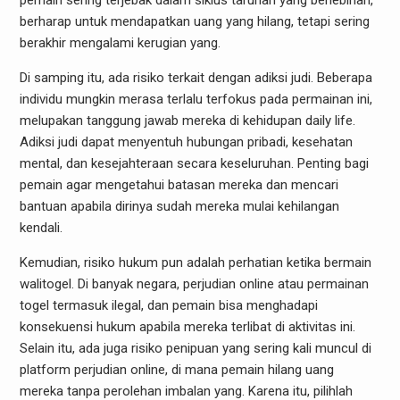
pemain sering terjebak dalam siklus taruhan yang berlebihan,
berharap untuk mendapatkan uang yang hilang, tetapi sering
berakhir mengalami kerugian yang.
Di samping itu, ada risiko terkait dengan adiksi judi. Beberapa
individu mungkin merasa terlalu terfokus pada permainan ini,
melupakan tanggung jawab mereka di kehidupan daily life.
Adiksi judi dapat menyentuh hubungan pribadi, kesehatan
mental, dan kesejahteraan secara keseluruhan. Penting bagi
pemain agar mengetahui batasan mereka dan mencari
bantuan apabila dirinya sudah mereka mulai kehilangan
kendali.
Kemudian, risiko hukum pun adalah perhatian ketika bermain
walitogel. Di banyak negara, perjudian online atau permainan
togel termasuk ilegal, dan pemain bisa menghadapi
konsekuensi hukum apabila mereka terlibat di aktivitas ini.
Selain itu, ada juga risiko penipuan yang sering kali muncul di
platform perjudian online, di mana pemain hilang uang
mereka tanpa perolehan imbalan yang. Karena itu, pilihlah