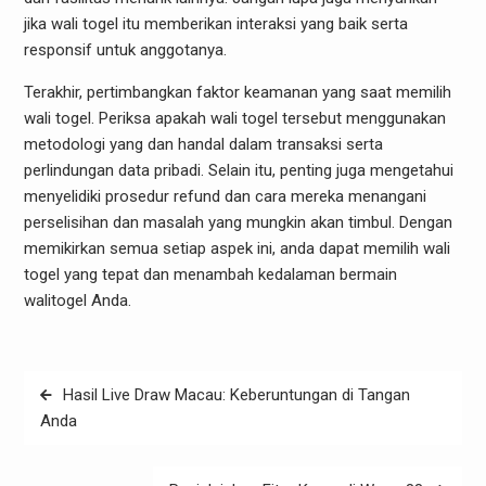
jika wali togel itu memberikan interaksi yang baik serta
responsif untuk anggotanya.
Terakhir, pertimbangkan faktor keamanan yang saat memilih
wali togel. Periksa apakah wali togel tersebut menggunakan
metodologi yang dan handal dalam transaksi serta
perlindungan data pribadi. Selain itu, penting juga mengetahui
menyelidiki prosedur refund dan cara mereka menangani
perselisihan dan masalah yang mungkin akan timbul. Dengan
memikirkan semua setiap aspek ini, anda dapat memilih wali
togel yang tepat dan menambah kedalaman bermain
walitogel Anda.
Post
Hasil Live Draw Macau: Keberuntungan di Tangan
navigation
Anda