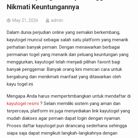
Nikmati Keuntungannya
May 21, 2026
admin
Dalam dunia perjudian online yang semakin berkembang,
kayutogel muncul sebagai salah satu platform yang menarik
perhatian banyak pemain. Dengan menawarkan berbagai
permainan togel yang menarik dan peluang keuntungan yang
menggiurkan, kayutogel telah menjadi pilihan favorit bagi
banyak penggemar. Banyak orang kini mencari cara untuk
bergabung dan menikmati manfaat yang ditawarkan oleh
kayu togel ini.
Mengapa Anda harus mempertimbangkan untuk mendaftar di
kayutogel resmi
? Selain memiliki sistem yang aman dan
terpercaya, platform ini juga menyediakan link kayutogel yang
mudah diakses agar pemain dapat login dengan nyaman.
Proses daftar kayutogel pun dirancang sederhana sehingga
siapa saja dapat mengikuti langkah-langkahnya dengan