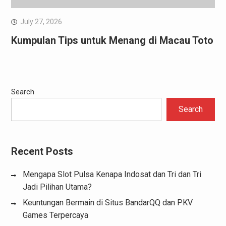
July 27, 2026
Kumpulan Tips untuk Menang di Macau Toto
Search
Search
Recent Posts
Mengapa Slot Pulsa Kenapa Indosat dan Tri dan Tri
Jadi Pilihan Utama?
Keuntungan Bermain di Situs BandarQQ dan PKV
Games Terpercaya