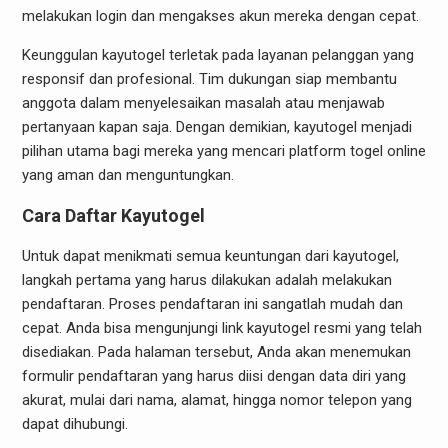
melakukan login dan mengakses akun mereka dengan cepat.
Keunggulan kayutogel terletak pada layanan pelanggan yang
responsif dan profesional. Tim dukungan siap membantu
anggota dalam menyelesaikan masalah atau menjawab
pertanyaan kapan saja. Dengan demikian, kayutogel menjadi
pilihan utama bagi mereka yang mencari platform togel online
yang aman dan menguntungkan.
Cara Daftar Kayutogel
Untuk dapat menikmati semua keuntungan dari kayutogel,
langkah pertama yang harus dilakukan adalah melakukan
pendaftaran. Proses pendaftaran ini sangatlah mudah dan
cepat. Anda bisa mengunjungi link kayutogel resmi yang telah
disediakan. Pada halaman tersebut, Anda akan menemukan
formulir pendaftaran yang harus diisi dengan data diri yang
akurat, mulai dari nama, alamat, hingga nomor telepon yang
dapat dihubungi.