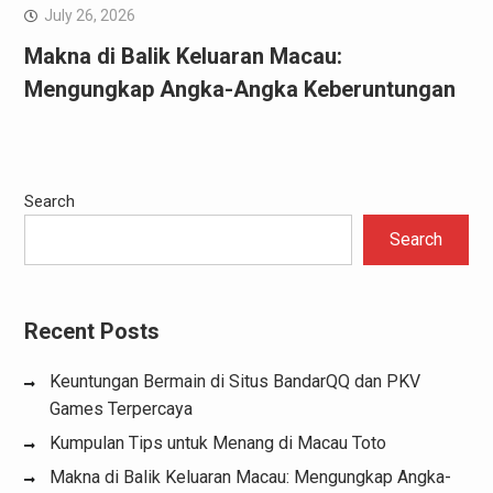
July 26, 2026
Makna di Balik Keluaran Macau:
Mengungkap Angka-Angka Keberuntungan
Search
Search
Recent Posts
Keuntungan Bermain di Situs BandarQQ dan PKV
Games Terpercaya
Kumpulan Tips untuk Menang di Macau Toto
Makna di Balik Keluaran Macau: Mengungkap Angka-