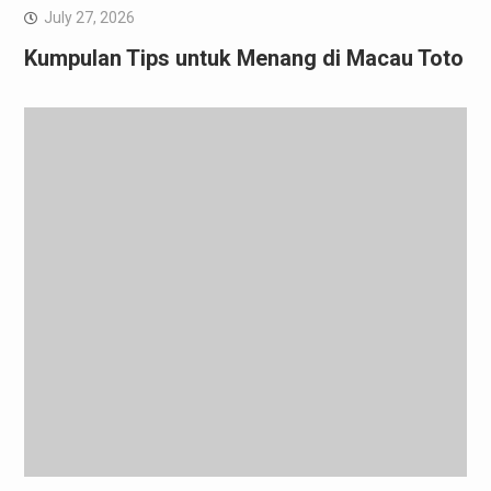
July 27, 2026
Kumpulan Tips untuk Menang di Macau Toto