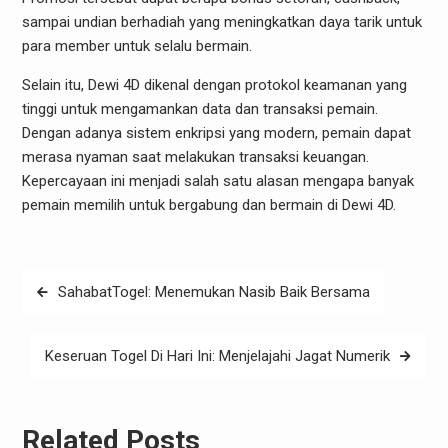
sampai undian berhadiah yang meningkatkan daya tarik untuk
para member untuk selalu bermain.
Selain itu, Dewi 4D dikenal dengan protokol keamanan yang
tinggi untuk mengamankan data dan transaksi pemain.
Dengan adanya sistem enkripsi yang modern, pemain dapat
merasa nyaman saat melakukan transaksi keuangan.
Kepercayaan ini menjadi salah satu alasan mengapa banyak
pemain memilih untuk bergabung dan bermain di Dewi 4D.
Post
SahabatTogel: Menemukan Nasib Baik Bersama
navigation
Keseruan Togel Di Hari Ini: Menjelajahi Jagat Numerik
Related Posts