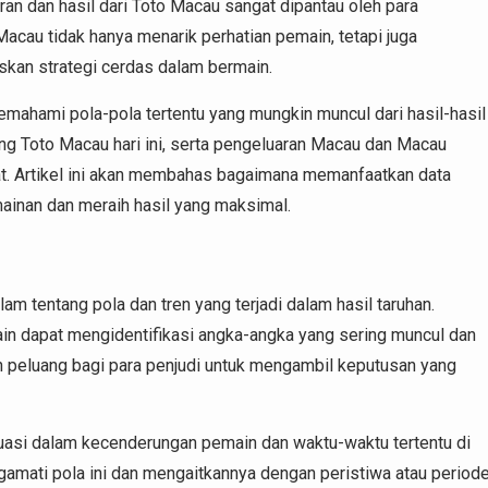
ran dan hasil dari Toto Macau sangat dipantau oleh para
acau tidak hanya menarik perhatian pemain, tetapi juga
an strategi cerdas dalam bermain.
emahami pola-pola tertentu yang mungkin muncul dari hasil-hasil
ng Toto Macau hari ini, serta pengeluaran Macau dan Macau
t. Artikel ini akan membahas bagaimana memanfaatkan data
ainan dan meraih hasil yang maksimal.
tentang pola dan tren yang terjadi dalam hasil taruhan.
in dapat mengidentifikasi angka-angka yang sering muncul dan
an peluang bagi para penjudi untuk mengambil keputusan yang
tuasi dalam kecenderungan pemain dan waktu-waktu tertentu di
amati pola ini dan mengaitkannya dengan peristiwa atau period