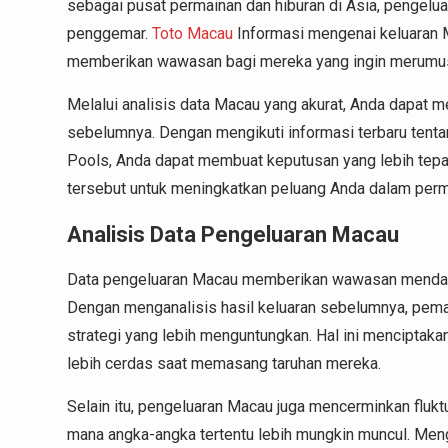
sebagai pusat permainan dan hiburan di Asia, pengelua
penggemar.
Toto Macau
Informasi mengenai keluaran M
memberikan wawasan bagi mereka yang ingin merumusk
Melalui analisis data Macau yang akurat, Anda dapat m
sebelumnya. Dengan mengikuti informasi terbaru tenta
Pools, Anda dapat membuat keputusan yang lebih tepa
tersebut untuk meningkatkan peluang Anda dalam perm
Analisis Data Pengeluaran Macau
Data pengeluaran Macau memberikan wawasan mendalam 
Dengan menganalisis hasil keluaran sebelumnya, pema
strategi yang lebih menguntungkan. Hal ini menciptak
lebih cerdas saat memasang taruhan mereka.
Selain itu, pengeluaran Macau juga mencerminkan fluk
mana angka-angka tertentu lebih mungkin muncul. Meng