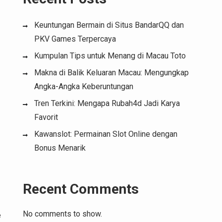
Keuntungan Bermain di Situs BandarQQ dan
PKV Games Terpercaya
Kumpulan Tips untuk Menang di Macau Toto
Makna di Balik Keluaran Macau: Mengungkap
Angka-Angka Keberuntungan
Tren Terkini: Mengapa Rubah4d Jadi Karya
Favorit
Kawanslot: Permainan Slot Online dengan
Bonus Menarik
Recent Comments
No comments to show.
e