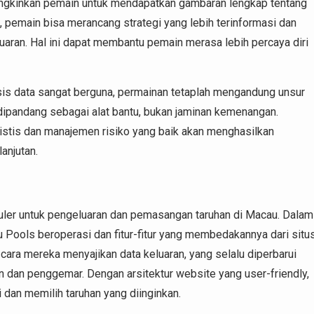
ngkinkan pemain untuk mendapatkan gambaran lengkap tentang
 pemain bisa merancang strategi yang lebih terinformasi dan
luaran. Hal ini dapat membantu pemain merasa lebih percaya diri
sis data sangat berguna, permainan tetaplah mengandung unsur
dipandang sebagai alat bantu, bukan jaminan kemenangan.
stis dan manajemen risiko yang baik akan menghasilkan
anjutan.
ler untuk pengeluaran dan pemasangan taruhan di Macau. Dalam
Pools beroperasi dan fitur-fitur yang membedakannya dari situ
 cara mereka menyajikan data keluaran, yang selalu diperbarui
 dan penggemar. Dengan arsitektur website yang user-friendly,
dan memilih taruhan yang diinginkan.