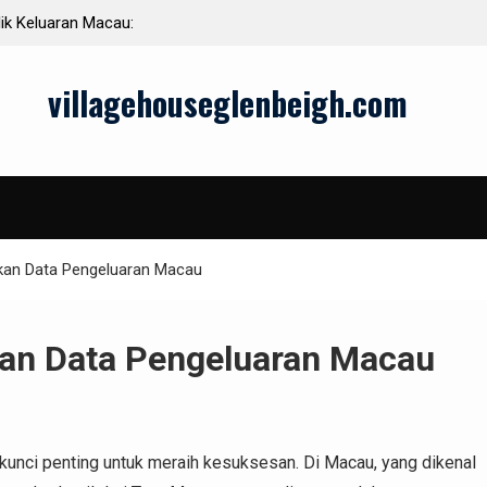
gungkap Angka-
Tren Terkini: Mengapa Rubah4d Jadi Karya Favor
villagehouseglenbeigh.com
rkan Data Pengeluaran Macau
kan Data Pengeluaran Macau
kunci penting untuk meraih kesuksesan. Di Macau, yang dikenal