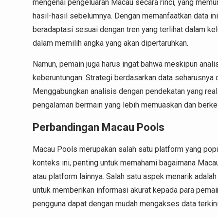
mengenai pengeluaran Macau secara rinci, yang memu
hasil-hasil sebelumnya. Dengan memanfaatkan data ini,
beradaptasi sesuai dengan tren yang terlihat dalam ke
dalam memilih angka yang akan dipertaruhkan.
Namun, pemain juga harus ingat bahwa meskipun anali
keberuntungan. Strategi berdasarkan data seharusnya 
Menggabungkan analisis dengan pendekatan yang reali
pengalaman bermain yang lebih memuaskan dan berkel
Perbandingan Macau Pools
Macau Pools merupakan salah satu platform yang popu
konteks ini, penting untuk memahami bagaimana Macau 
atau platform lainnya. Salah satu aspek menarik adalah
untuk memberikan informasi akurat kepada para pemain
pengguna dapat dengan mudah mengakses data terkini 