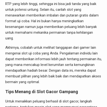
RTP yang lebih tinggi, sehingga ini bisa jadi tanda yang baik
untuk potensi untung. Selain itu, carilah slot yang
menawarkan memberikan imbalan dan putaran gratis dalam
format uji coba. Hal ini bukan hanya meningkatkan
kesenangan namun juga memberikan peluang lebih banyak
untuk memahami mekanika permainan tanpa kehilangan
uang.
Akhirnya, cobalah untuk melihat tanggapan dari gamer lain
mengenai slot uji coba yang Anda. Pengalaman individu lain
dapat memberikan informasi lebih jauh tentang permainan itu,
yang mana mencakup level kerumitan serta kemungkinan
mendapatkan hadiah besar. Dengan data ini, mereka dapat
membuat pilihan yang lebih baik baik dan mendapatkan akses
bermain yang optimal.
Tips Menang di Slot Gacor Gampang
Untuk menaikkan peluang berhasil di slot gacor, langkah