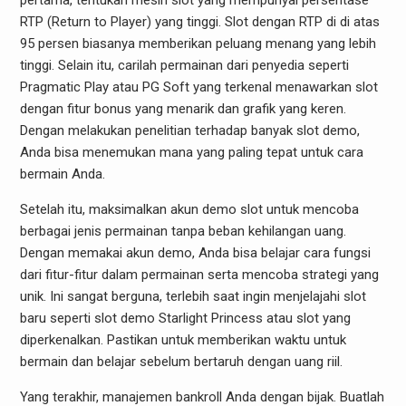
pertama, tentukan mesin slot yang mempunyai persentase
RTP (Return to Player) yang tinggi. Slot dengan RTP di di atas
95 persen biasanya memberikan peluang menang yang lebih
tinggi. Selain itu, carilah permainan dari penyedia seperti
Pragmatic Play atau PG Soft yang terkenal menawarkan slot
dengan fitur bonus yang menarik dan grafik yang keren.
Dengan melakukan penelitian terhadap banyak slot demo,
Anda bisa menemukan mana yang paling tepat untuk cara
bermain Anda.
Setelah itu, maksimalkan akun demo slot untuk mencoba
berbagai jenis permainan tanpa beban kehilangan uang.
Dengan memakai akun demo, Anda bisa belajar cara fungsi
dari fitur-fitur dalam permainan serta mencoba strategi yang
unik. Ini sangat berguna, terlebih saat ingin menjelajahi slot
baru seperti slot demo Starlight Princess atau slot yang
diperkenalkan. Pastikan untuk memberikan waktu untuk
bermain dan belajar sebelum bertaruh dengan uang riil.
Yang terakhir, manajemen bankroll Anda dengan bijak. Buatlah