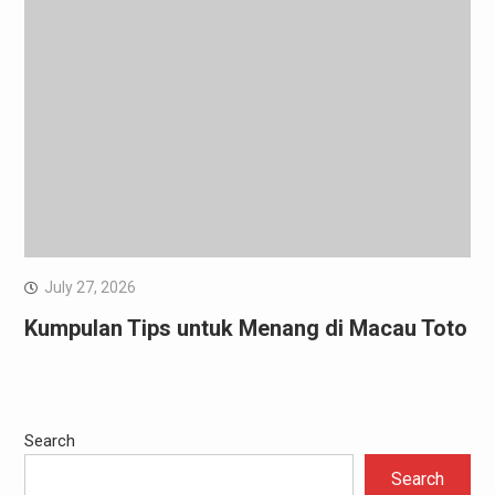
July 27, 2026
Kumpulan Tips untuk Menang di Macau Toto
Search
Search