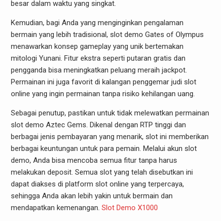
besar dalam waktu yang singkat.
Kemudian, bagi Anda yang menginginkan pengalaman
bermain yang lebih tradisional, slot demo Gates of Olympus
menawarkan konsep gameplay yang unik bertemakan
mitologi Yunani. Fitur ekstra seperti putaran gratis dan
pengganda bisa meningkatkan peluang meraih jackpot.
Permainan ini juga favorit di kalangan penggemar judi slot
online yang ingin permainan tanpa risiko kehilangan uang.
Sebagai penutup, pastikan untuk tidak melewatkan permainan
slot demo Aztec Gems. Dikenal dengan RTP tinggi dan
berbagai jenis pembayaran yang menarik, slot ini memberikan
berbagai keuntungan untuk para pemain. Melalui akun slot
demo, Anda bisa mencoba semua fitur tanpa harus
melakukan deposit. Semua slot yang telah disebutkan ini
dapat diakses di platform slot online yang terpercaya,
sehingga Anda akan lebih yakin untuk bermain dan
mendapatkan kemenangan.
Slot Demo X1000