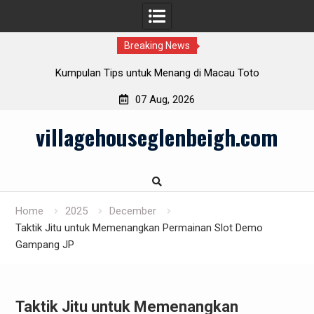
Breaking News
es
Kumpulan Tips untuk Menang di Macau Toto
M
07 Aug, 2026
Skip
villagehouseglenbeigh.com
to
content
Home
2025
December
Taktik Jitu untuk Memenangkan Permainan Slot Demo
Gampang JP
Taktik Jitu untuk Memenangkan