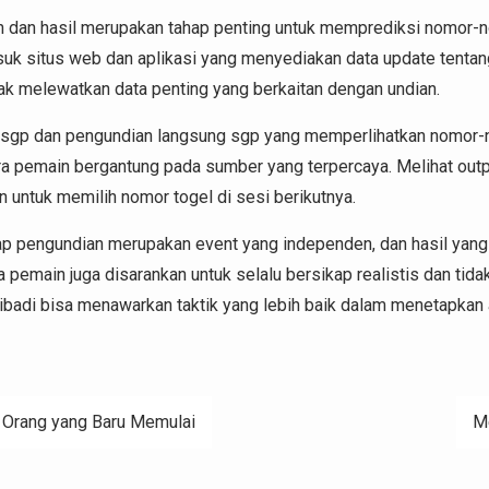
n dan hasil merupakan tahap penting untuk memprediksi nomor-n
uk situs web dan aplikasi yang menyediakan data update tentan
dak melewatkan data penting yang berkaitan dengan undian.
asi sgp dan pengundian langsung sgp yang memperlihatkan nomor
para pemain bergantung pada sumber yang terpercaya. Melihat outp
 untuk memilih nomor togel di sesi berikutnya.
p pengundian merupakan event yang independen, dan hasil yang l
pemain juga disarankan untuk selalu bersikap realistis dan tida
ribadi bisa menawarkan taktik yang lebih baik dalam menetapkan 
k Orang yang Baru Memulai
Me