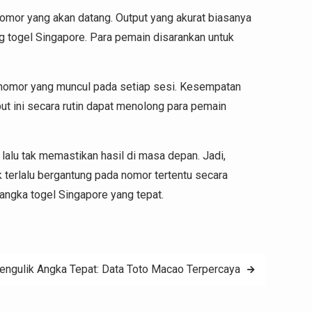
omor yang akan datang. Output yang akurat biasanya
g togel Singapore. Para pemain disarankan untuk
-nomor yang muncul pada setiap sesi. Kesempatan
ut ini secara rutin dapat menolong para pemain
alu tak memastikan hasil di masa depan. Jadi,
k terlalu bergantung pada nomor tertentu secara
angka togel Singapore yang tepat.
ngulik Angka Tepat: Data Toto Macao Terpercaya