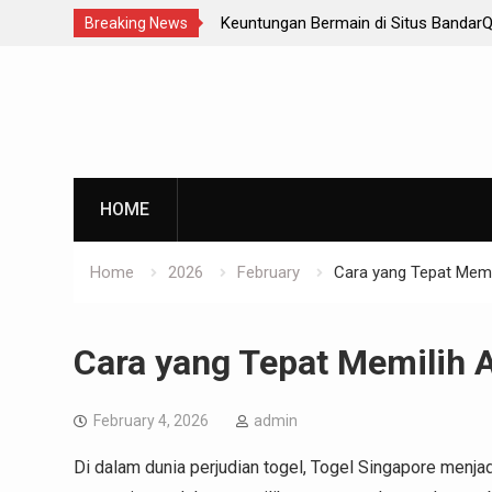
ungan Bermain di Situs BandarQQ dan PKV
Kumpulan Tips 
Breaking News
s Terpercaya
Skip
to
content
HOME
Home
2026
February
Cara yang Tepat Memi
Cara yang Tepat Memilih 
February 4, 2026
admin
Di dalam dunia perjudian togel, Togel Singapore menjad