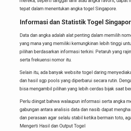
mereka, seperti tanggal lahir atau angka favorit, dap
tepat dalam menentukan angka togel Singapore.
Informasi dan Statistik Togel Singapo
Data dan angka adalah alat penting dalam memilih no
yang mana yang memiliki kemungkinan lebih tinggi untu
pilihan berdasarkan informasi terkini. Petaruh yang r
serta frekuensi nomor itu.
Selain itu, ada banyak website togel daring menyedia
dan hasil sgp pools yang diperbarui secara rutin. Den
bisa mengambil pilihan yang lebih cerdas bijak saat b
Perlu diingat bahwa walaupun informasi serta angka m
gabungan antara analisis data dan nasib dapat menghasi
dan perasaan agar selalu stabil ketika bermain toto, aga
Mengerti Hasil dan Output Togel