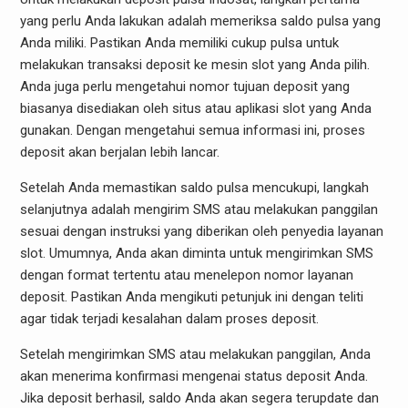
yang perlu Anda lakukan adalah memeriksa saldo pulsa yang
Anda miliki. Pastikan Anda memiliki cukup pulsa untuk
melakukan transaksi deposit ke mesin slot yang Anda pilih.
Anda juga perlu mengetahui nomor tujuan deposit yang
biasanya disediakan oleh situs atau aplikasi slot yang Anda
gunakan. Dengan mengetahui semua informasi ini, proses
deposit akan berjalan lebih lancar.
Setelah Anda memastikan saldo pulsa mencukupi, langkah
selanjutnya adalah mengirim SMS atau melakukan panggilan
sesuai dengan instruksi yang diberikan oleh penyedia layanan
slot. Umumnya, Anda akan diminta untuk mengirimkan SMS
dengan format tertentu atau menelepon nomor layanan
deposit. Pastikan Anda mengikuti petunjuk ini dengan teliti
agar tidak terjadi kesalahan dalam proses deposit.
Setelah mengirimkan SMS atau melakukan panggilan, Anda
akan menerima konfirmasi mengenai status deposit Anda.
Jika deposit berhasil, saldo Anda akan segera terupdate dan