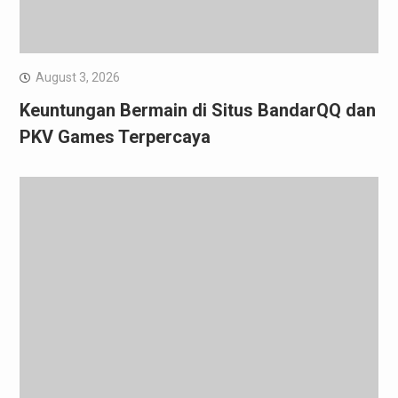
August 3, 2026
Keuntungan Bermain di Situs BandarQQ dan
PKV Games Terpercaya