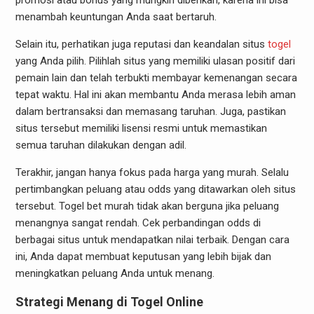
promosi atau bonus yang mungkin diberikan, karena ini bisa
menambah keuntungan Anda saat bertaruh.
Selain itu, perhatikan juga reputasi dan keandalan situs
togel
yang Anda pilih. Pilihlah situs yang memiliki ulasan positif dari
pemain lain dan telah terbukti membayar kemenangan secara
tepat waktu. Hal ini akan membantu Anda merasa lebih aman
dalam bertransaksi dan memasang taruhan. Juga, pastikan
situs tersebut memiliki lisensi resmi untuk memastikan
semua taruhan dilakukan dengan adil.
Terakhir, jangan hanya fokus pada harga yang murah. Selalu
pertimbangkan peluang atau odds yang ditawarkan oleh situs
tersebut. Togel bet murah tidak akan berguna jika peluang
menangnya sangat rendah. Cek perbandingan odds di
berbagai situs untuk mendapatkan nilai terbaik. Dengan cara
ini, Anda dapat membuat keputusan yang lebih bijak dan
meningkatkan peluang Anda untuk menang.
Strategi Menang di Togel Online