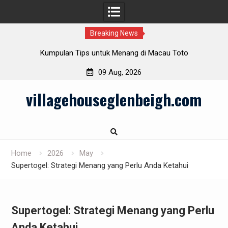
Breaking News
es
Kumpulan Tips untuk Menang di Macau Toto
M
09 Aug, 2026
Skip
villagehouseglenbeigh.com
to
content
Home
2026
May
Supertogel: Strategi Menang yang Perlu Anda Ketahui
Supertogel: Strategi Menang yang Perlu
Anda Ketahui