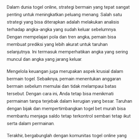
Dalam dunia togel online, strategi bermain yang tepat sangat
penting untuk meningkatkan peluang menang. Salah satu
strategi yang bisa diterapkan adalah melakukan analisis
terhadap angka-angka yang sudah keluar sebelumnya.
Dengan mempelajari pola dan tren angka, pemain bisa
membuat prediksi yang lebih akurat untuk taruhan
selanjutnya. Ini termasuk memperhatikan angka yang sering
muncul dan angka yang jarang keluar.
Mengelola keuangan juga merupakan aspek krusial dalam
bermain togel. Sebaiknya, pemain menentukan anggaran
bermain sebelum memulai dan tidak melampaui batas
tersebut. Dengan cara ini, Anda tetap bisa menikmati
permainan tanpa terjebak dalam kerugian yang besar. Taruhan
dengan bijak dan mempertimbangkan togel bet murah bisa
membantu menjaga saldo tetap terkontrol sembari tetap ikut
serta dalam permainan.
Terakhir, bergabunglah dengan komunitas togel online yang