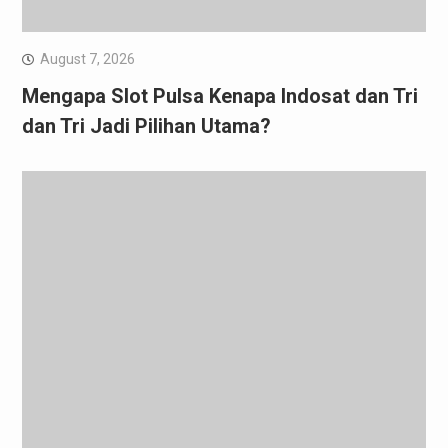
August 7, 2026
Mengapa Slot Pulsa Kenapa Indosat dan Tri
dan Tri Jadi Pilihan Utama?