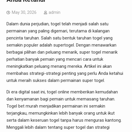
May 30, 2026
admin
Dalam dunia perjudian, togel telah menjadi salah satu
permainan yang paling digemari, terutama di kalangan
pencinta taruhan. Salah satu bentuk taruhan togel yang
semakin populer adalah supertogel. Dengan menawarkan
berbagai pilihan dan peluang menarik, super togel menarik
perhatian banyak pemain yang mencari cara untuk
meningkatkan peluang menang mereka. Artikel ini akan
membahas strategi-strategi penting yang perlu Anda ketahui
untuk meraih sukses dalam permainan super togel.
Di era digital saat ini, togel online memberikan kemudahan
dan kenyamanan bagi pemain untuk memasang taruhan.
Togel bet murah menjadikan permainan ini semakin
terjangkau, memungkinkan lebih banyak orang untuk ikut
serta dalam keseruan togel tanpa harus menguras kantong.
Menggali lebih dalam tentang super togel dan strategi