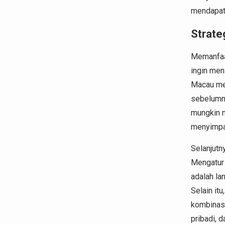
mendapatk
Strate
Memanfaat
ingin men
Macau men
sebelumny
mungkin m
menyimpan
Selanjutn
Mengatur 
adalah la
Selain it
kombinasi
pribadi, 