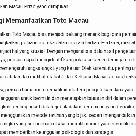
an Macau Prize yang diimpikan.
gi Memanfaatkan Toto Macau
kan Toto Macau bisa menjadi peluang menarik bagi para pemai
ingkatkan peluang mereka dalam meraih hadiah. Pertama, mema
jadi hal yang krusial. Dengan menganalisis data hasil pengelua
a, pemain dapat mengidentifikasi pola atau kecenderungan tert
emengaruhi angka-angka yang keluar. Oleh karena itu, penting u
 catatan dan melihat statistik dari Keluaran Macau secara berka
ya, pemain harus memperhatikan strategi pengelolaan dana yang 
anggaran untuk bermain dan menetapkan batasan diri dalam pen
ngkah penting agar tidak terjebak dalam permainan yang berisiko t
u, menggunakan metode taruhan yang bijak, seperti mengandalkan
 angka yang sering muncul atau memilih nomor yang memiliki m
dapat memberikan keunggulan psikologis dan strategis.