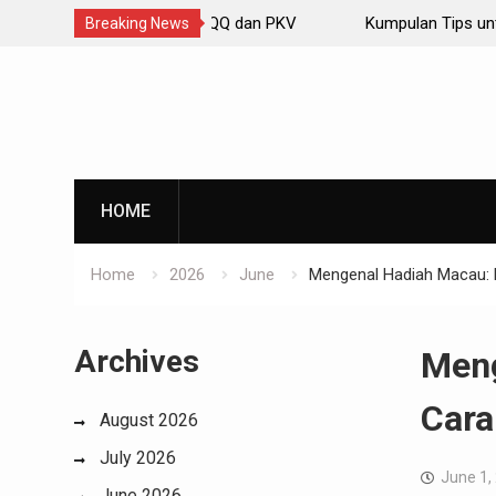
tus BandarQQ dan PKV
Kumpulan Tips untuk Menang di Mac
Breaking News
Skip
to
content
HOME
Home
2026
June
Mengenal Hadiah Macau:
Archives
Meng
Cara
August 2026
July 2026
June 1,
June 2026