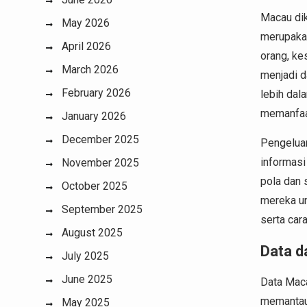
Macau dik
May 2026
merupakan
April 2026
orang, ke
March 2026
menjadi da
February 2026
lebih dal
memanfaa
January 2026
December 2025
Pengeluar
informas
November 2025
pola dan 
October 2025
mereka un
September 2025
serta cara
August 2025
Data d
July 2025
June 2025
Data Maca
memantau 
May 2025