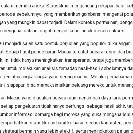
k dalam memilih angka. Statistik ini mengandung rekapan hasil kel
 periode sebelumnya, yang memberikan gambaran mengenai pola
n yang mungkin dapat terjadi. Dalam konteks permainan, penge
mengenai data ini dapat menjadi kunci untuk meraih sukses.
u menjadi salah satu bentuk perjudian yang populer di kalangan
t. Setiap hasil pengeluaran Macau tercatat secara resmi dan bi
ik. Ini tidak hanya meningkatkan transparansi, tetapi juga member
n untuk melakukan analisis terhadap hasil-hasil sebelumnya da
 tren atau angka-angka yang sering muncul. Melalui pemahaman 
 ini, siapapun bisa memaksimalkan peluang mereka untuk menang
an Macau yang diadakan secara rutin menambah daya tarik perm
 setiap pengeluaran tidak hanya berfungsi sebagai hasil akhir, tet
umber informasi berharga bagi mereka yang suka menganalisis 
mperhatikan statistik dan hasil keluaran secara konsisten, pem
strategi bermain yang lebih efektif, serta meningkatkan peluang