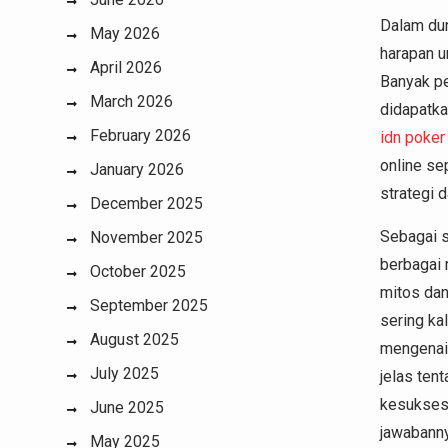
Dalam dun
May 2026
harapan u
April 2026
Banyak pe
March 2026
didapatka
February 2026
idn poker
online se
January 2026
strategi 
December 2025
Sebagai s
November 2025
berbagai
October 2025
mitos dan
September 2025
sering ka
August 2025
mengenai 
July 2025
jelas ten
kesukses
June 2025
jawabann
May 2025