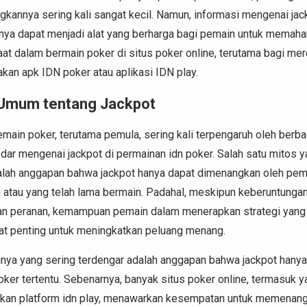
annya sering kali sangat kecil. Namun, informasi mengenai jac
anya dapat menjadi alat yang berharga bagi pemain untuk memaha
at dalam bermain poker di situs poker online, terutama bagi me
an apk IDN poker atau aplikasi IDN play.
Umum tentang Jackpot
main poker, terutama pemula, sering kali terpengaruh oleh berba
dar mengenai jackpot di permainan idn poker. Salah satu mitos y
lah anggapan bahwa jackpot hanya dapat dimenangkan oleh pem
 atau yang telah lama bermain. Padahal, meskipun keberuntunga
n peranan, kemampuan pemain dalam menerapkan strategi yang 
at penting untuk meningkatkan peluang menang.
nnya yang sering terdengar adalah anggapan bahwa jackpot hanya
poker tertentu. Sebenarnya, banyak situs poker online, termasuk y
kan platform idn play, menawarkan kesempatan untuk memenan