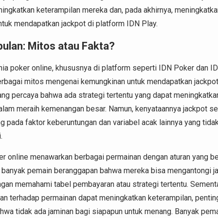
ingkatkan keterampilan mereka dan, pada akhirnya, meningkatka
tuk mendapatkan jackpot di platform IDN Play.
ulan: Mitos atau Fakta?
ia poker online, khususnya di platform seperti IDN Poker dan ID
rbagai mitos mengenai kemungkinan untuk mendapatkan jackpot
ng percaya bahwa ada strategi tertentu yang dapat meningkatka
lam meraih kemenangan besar. Namun, kenyataannya jackpot ser
g pada faktor keberuntungan dan variabel acak lainnya yang tida
.
er online menawarkan berbagai permainan dengan aturan yang b
n banyak pemain beranggapan bahwa mereka bisa mengantongi j
gan memahami tabel pembayaran atau strategi tertentu. Sement
 terhadap permainan dapat meningkatkan keterampilan, pentin
ahwa tidak ada jaminan bagi siapapun untuk menang. Banyak pem