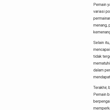
Pemain y
variasi p
permainan
menang, 
kemenang
Selain it
mencapai 
tidak ter
mematuhi 
dalam per
mendapatk
Terakhir,
Pemain bi
berpengal
memperka