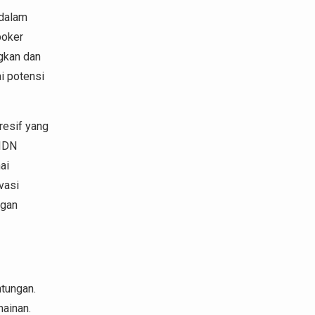
 dalam
poker
gkan dan
i potensi
gresif yang
 IDN
ai
vasi
ngan
tungan.
mainan.