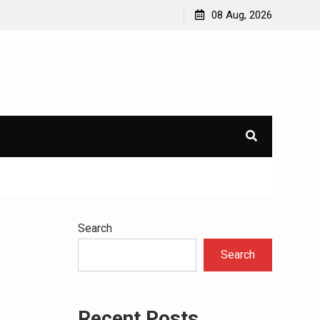
gka-
Mengapa Slot Pulsa Kenapa Indosat dan Tri dan Tri
08 Aug, 2026
Jadi Pilihan Utama?
Search
:
Search
Recent Posts