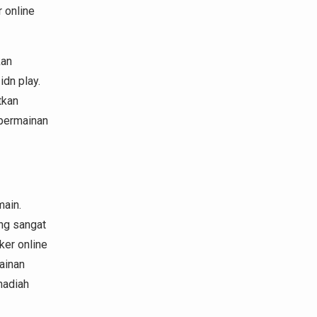
 online
kan
idn play.
tkan
 permainan
main.
ang sangat
ker online
mainan
hadiah