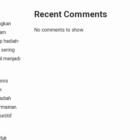
Recent Comments
ngkan
No comments to show.
lam
p hadiah-
 sering
il menjadi
enis
k
adiah
rmainan.
etitif
tuk