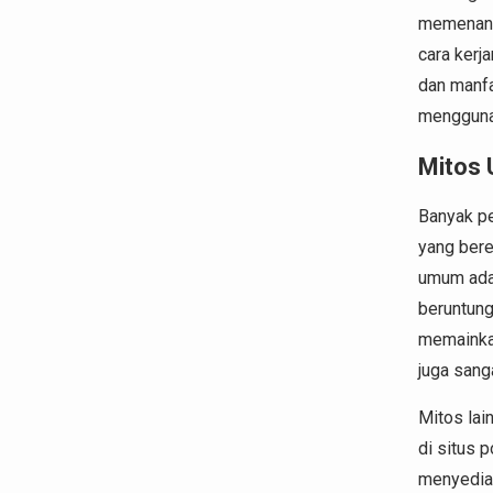
memenangk
cara kerj
dan manfa
menggunak
Mitos 
Banyak pe
yang bere
umum ada
beruntung
memainka
juga sang
Mitos lai
di situs 
menyedia